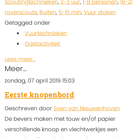
Scoutingtechnieken
,
2-3 uur
,
1-8 personen
,
18-21
roverscouts
,
Buiten
,
5-15 min
,
Vuur stoken
Getagged onder
Vuurtechnieken
Gastactiviteit
Lees meer...
Meer...
zondag, 07 april 2019 15:03
Eerste knopenbord
Geschreven door
Sven van Nieuwenhoven
De bevers maken met touw en/of papier
verschillende knoop en vlechtwerkjes een