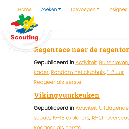
Home
Zoeken
Toevoegen
Insignes
Home
Zoeken
Kampen en kampthema's z
Regenrace naar de regento
Gepubliceerd in
Activiteit
,
Buitenleven
Kader
,
Rondom het clubhuis
,
1-2 uur
Reageer als eerste!
Vikingvuurkeuken
Gepubliceerd in
Activiteit
,
Uitdagende
scouts
,
15-18 explorers
,
18-21 roversco
Reageer als eerste!