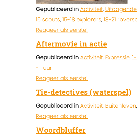
Gepubliceerd in
Activiteit
,
Uitdagende
15 scouts
,
15-18 explorers
,
18-21 rovers
Reageer als eerste!
Aftermovie in actie
Gepubliceerd in
Activiteit
,
Expressie
,
1
- 1 uur
Reageer als eerste!
Tie-detectives (waterspel)
Gepubliceerd in
Activiteit
,
Buitenleven
Reageer als eerste!
Woordbluffer