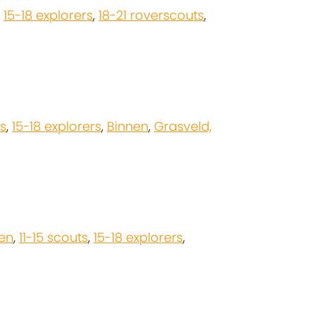
,
15-18 explorers
,
18-21 roverscouts
,
ts
,
15-18 explorers
,
Binnen
,
Grasveld,
pen
,
11-15 scouts
,
15-18 explorers
,