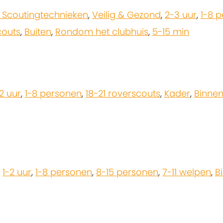
 Scoutingtechnieken
,
Veilig & Gezond
,
2-3 uur
,
1-8 
couts
,
Buiten
,
Rondom het clubhuis
,
5-15 min
-2 uur
,
1-8 personen
,
18-21 roverscouts
,
Kader
,
Binne
,
1-2 uur
,
1-8 personen
,
8-15 personen
,
7-11 welpen
,
B