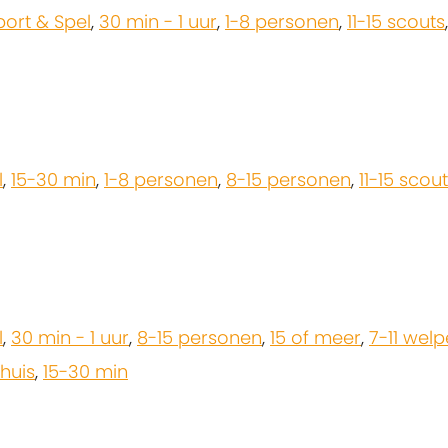
port & Spel
,
30 min - 1 uur
,
1-8 personen
,
11-15 scouts
l
,
15-30 min
,
1-8 personen
,
8-15 personen
,
11-15 scou
l
,
30 min - 1 uur
,
8-15 personen
,
15 of meer
,
7-11 wel
huis
,
15-30 min