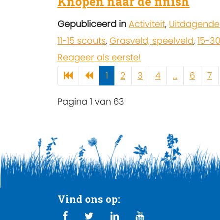
Knopen naar de finish
Gepubliceerd in
Activiteit
,
Uitdagende
11-15 scouts
,
Grasveld, speelveld
,
15-3
Reageer als eerste!
1
2
3
4
...
6
7
Pagina 1 van 63
Vind ons op: