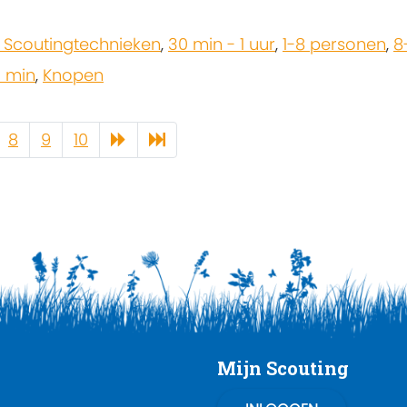
 Scoutingtechnieken
,
30 min - 1 uur
,
1-8 personen
,
8
0 min
,
Knopen
8
9
10
Mijn Scouting