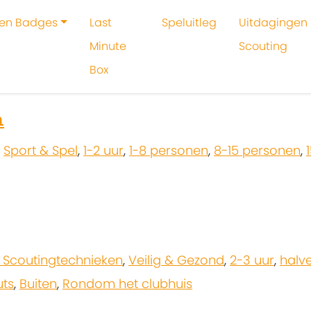
 en Badges
Last
Speluitleg
Uitdagingen 
Minute
Scouting
Box
oeken
Robin Bastiaan
n
,
Sport & Spel
,
1-2 uur
,
1-8 personen
,
8-15 personen
,
 Scoutingtechnieken
,
Veilig & Gezond
,
2-3 uur
,
halv
uts
,
Buiten
,
Rondom het clubhuis