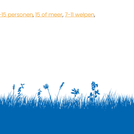
-15 personen
,
15 of meer
,
7-11 welpen
,