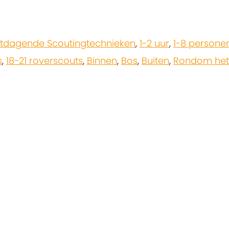
itdagende Scoutingtechnieken
,
1-2 uur
,
1-8 persone
s
,
18-21 roverscouts
,
Binnen
,
Bos
,
Buiten
,
Rondom het 