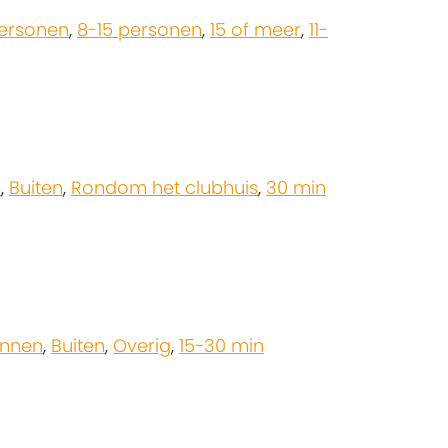
personen
,
8-15 personen
,
15 of meer
,
11-
n
,
Buiten
,
Rondom het clubhuis
,
30 min
innen
,
Buiten
,
Overig
,
15-30 min