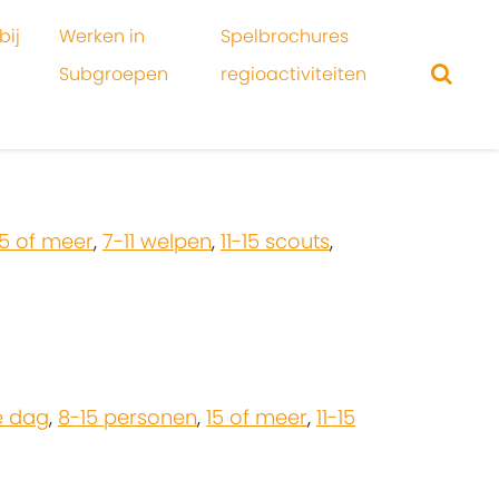
bij
Werken in
Spelbrochures
Subgroepen
regioactiviteiten
15 of meer
,
7-11 welpen
,
11-15 scouts
,
e dag
,
8-15 personen
,
15 of meer
,
11-15