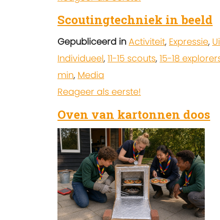
Scoutingtechniek in beeld
Gepubliceerd in
Activiteit
,
Expressie
,
U
Individueel
,
11-15 scouts
,
15-18 explorer
min
,
Media
Reageer als eerste!
Oven van kartonnen doos