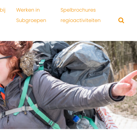
bij
Werken in
Spelbrochures
Subgroepen
regioactiviteiten