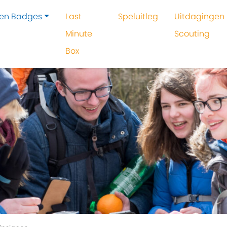
 en Badges
Last
Speluitleg
Uitdagingen 
Minute
Scouting
Box