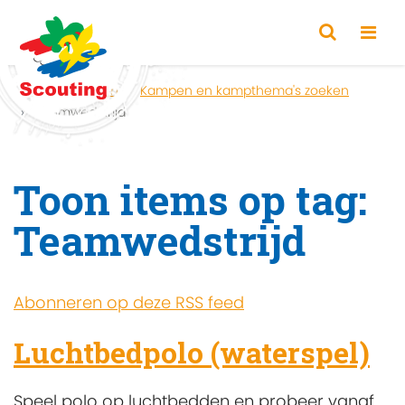
Home
Zoeken
Kampen en kampthema's zoeken
Teamwedstrijd
Toon items op tag:
Teamwedstrijd
Abonneren op deze RSS feed
Luchtbedpolo (waterspel)
Speel polo op luchtbedden en probeer vanaf