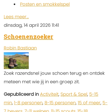
Posten en smokkelspel
Lees meer...
dinsdag, 14 april 2026 11:41
Schoenenzoeker
Robin Bastiaan
Zoek razendsnel jouw schoen terug en ontdek
meteen met wie jij in een groep zit.
Gepubliceerd in
Activiteit
,
Sport & Spel
,
5-15
min
,
1-8 personen
,
8-15 personen
,
15 of meer
,
5-
7 bevers
,
7-11 welpen
,
11-15 scouts
,
15-18