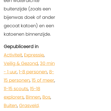
een waterdichte
buitenzijde (zoals een
bijenwas doek of ander
gecoat katoen) en een
katoenen binnenzijde.
Gepubliceerd in
Activiteit
,
Expressie
,
Veilig & Gezond
,
30 min
- 1 uur
,
1-8 personen
,
8-
15 personen
,
15 of meer
,
11-15 scouts
,
15-18
explorers
,
Binnen
,
Bos
,
Buiten
,
Grasveld,