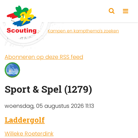
Home
Zoeken
Kampen en kampthema's zoeken
Sport & Spel
Abonneren op deze RSS feed
Sport & Spel (1279)
woensdag, 05 augustus 2026 11:13
Laddergolf
Willeke Roeterdink