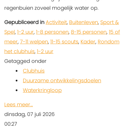
regenbuien zoveel mogelijk water op.
Gepubliceerd in
Activiteit
,
Buitenleven
,
Sport &
Spel
,
1-2 uur
,
1-8 personen
,
8-15 personen
,
15 of
meer
,
7-11 welpen
,
11-15 scouts
,
Kader
,
Rondom
het clubhuis
,
1-2 uur
Getagged onder
Clubhuis
Duurzame ontwikkelingsdoelen
Waterkringloop
Lees meer...
dinsdag, 07 juli 2026
00:27