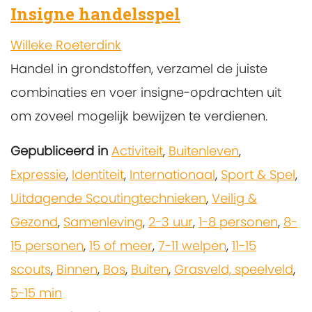
Insigne handelsspel
Willeke Roeterdink
Handel in grondstoffen, verzamel de juiste
combinaties en voer insigne-opdrachten uit
om zoveel mogelijk bewijzen te verdienen.
Gepubliceerd in
Activiteit
,
Buitenleven
,
Expressie
,
Identiteit
,
Internationaal
,
Sport & Spel
,
Uitdagende Scoutingtechnieken
,
Veilig &
Gezond
,
Samenleving
,
2-3 uur
,
1-8 personen
,
8-
15 personen
,
15 of meer
,
7-11 welpen
,
11-15
scouts
,
Binnen
,
Bos
,
Buiten
,
Grasveld, speelveld
,
5-15 min