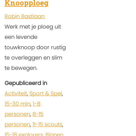
Knoopploeg
Robin Bastiaan
Werk met je ploeg uit
een levende
touwknoop door rustig
te overleggen en slim
te bewegen.
Gepubliceerd in
Activiteit
,
Sport & Spel
,
15-30 min
,
1-8
personen
,
8-15
personen
,
11-15 scouts
,
15-18 explorers
,
Binnen
,