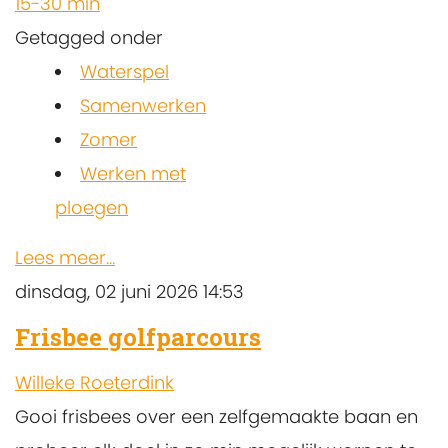
15-30 min
Getagged onder
Waterspel
Samenwerken
Zomer
Werken met
ploegen
Lees meer...
dinsdag, 02 juni 2026 14:53
Frisbee golfparcours
Willeke Roeterdink
Gooi frisbees over een zelfgemaakte baan en