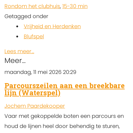
Rondom het clubhuis
,
15-30 min
Getagged onder
Vrijheid en Herdenken
Blufspel
Lees meer...
Meer...
maandag, 11 mei 2026 20:29
Parcourszeilen aan een breekbare
lijn (Waterspel)
Jochem Paardekooper
Vaar met gekoppelde boten een parcours en
houd de lijnen heel door behendig te sturen,