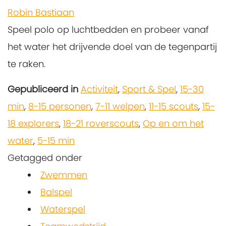
Robin Bastiaan
Speel polo op luchtbedden en probeer vanaf
het water het drijvende doel van de tegenpartij
te raken.
Gepubliceerd in
Activiteit
,
Sport & Spel
,
15-30
min
,
8-15 personen
,
7-11 welpen
,
11-15 scouts
,
15-
18 explorers
,
18-21 roverscouts
,
Op en om het
water
,
5-15 min
Getagged onder
Zwemmen
Balspel
Waterspel