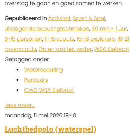
overstag te gaan en goed samen te werken.
Gepubliceerd in
Activiteit
,
Sport & Spel
,
Uitdagende Scoutingtechnieken
,
30 min - 1 uur
,
8-15 personen
,
11-15 scouts
,
15-18 explorers
,
18-21
roverscouts
,
Op en om het water
,
WSA Kielboot
Getagged onder
Waterscouting
Parcours
CWO WSA Kielboot
Lees meer...
maandag, 11 mei 2026 19:40
Luchtbedpolo (waterspel)