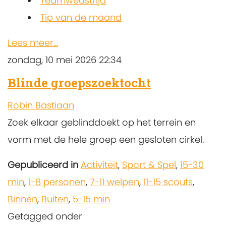
Teamwedstrijd
Tip van de maand
Lees meer...
zondag, 10 mei 2026 22:34
Blinde groepszoektocht
Robin Bastiaan
Zoek elkaar geblinddoekt op het terrein en
vorm met de hele groep een gesloten cirkel.
Gepubliceerd in
Activiteit
,
Sport & Spel
,
15-30
min
,
1-8 personen
,
7-11 welpen
,
11-15 scouts
,
Binnen
,
Buiten
,
5-15 min
Getagged onder