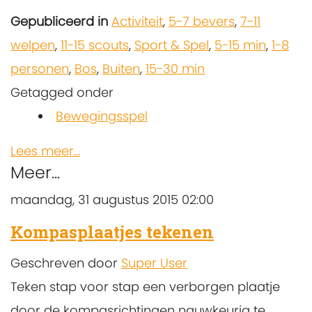
Gepubliceerd in
Activiteit
,
5-7 bevers
,
7-11
welpen
,
11-15 scouts
,
Sport & Spel
,
5-15 min
,
1-8
personen
,
Bos
,
Buiten
,
15-30 min
Getagged onder
Bewegingsspel
Lees meer...
Meer...
maandag, 31 augustus 2015 02:00
Kompasplaatjes tekenen
Geschreven door
Super User
Teken stap voor stap een verborgen plaatje
door de kompasrichtingen nauwkeurig te