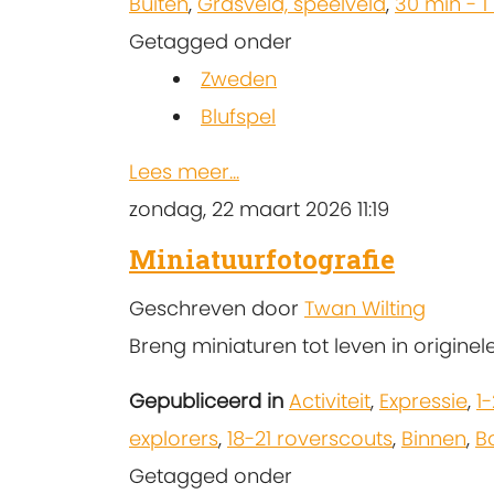
Buiten
,
Grasveld, speelveld
,
30 min - 1
Getagged onder
Zweden
Blufspel
Lees meer...
zondag, 22 maart 2026 11:19
Miniatuurfotografie
Geschreven door
Twan Wilting
Breng miniaturen tot leven in originel
Gepubliceerd in
Activiteit
,
Expressie
,
1
explorers
,
18-21 roverscouts
,
Binnen
,
B
Getagged onder