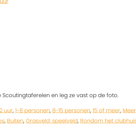
 uur
e Scoutingtaferelen en leg ze vast op de foto.
-2 uur
,
1-8 personen
,
8-15 personen
,
15 of meer
,
Meer
os
,
Buiten
,
Grasveld, speelveld
,
Rondom het clubhui