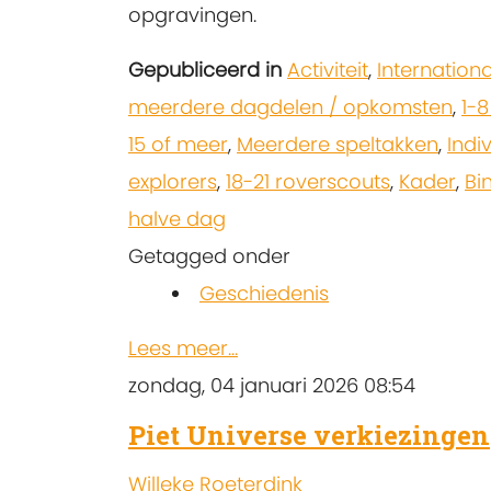
opgravingen.
Gepubliceerd in
Activiteit
,
Internation
meerdere dagdelen / opkomsten
,
1-
15 of meer
,
Meerdere speltakken
,
Indi
explorers
,
18-21 roverscouts
,
Kader
,
Bi
halve dag
Getagged onder
Geschiedenis
Lees meer...
zondag, 04 januari 2026 08:54
Piet Universe verkiezingen
Willeke Roeterdink