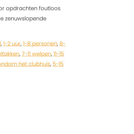
oor opdrachten foutloos
deze zenuwslopende
l
,
1-2 uur
,
1-8 personen
,
8-
ltakken
,
7-11 welpen
,
11-15
ondom het clubhuis
,
5-15