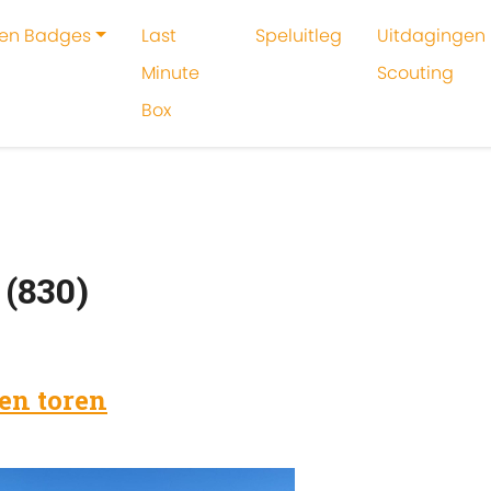
 en Badges
Last
Speluitleg
Uitdagingen 
Minute
Scouting
Box
oeken
Meerdere speltakken
(830)
en toren