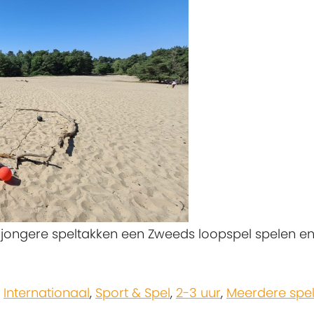
 jongere speltakken een Zweeds loopspel spelen en 
,
Internationaal
,
Sport & Spel
,
2-3 uur
,
Meerdere spe