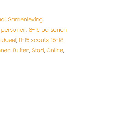
aal
,
Samenleving
,
8 personen
,
8-15 personen
,
vidueel
,
11-15 scouts
,
15-18
nnen
,
Buiten
,
Stad
,
Online
,