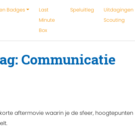
 en Badges
Last
Speluitleg
Uitdagingen 
Minute
Scouting
Box
oeken
Communicatie
tag: Communicatie
te aftermovie waarin je de sfeer, hoogtepunten e
lt.