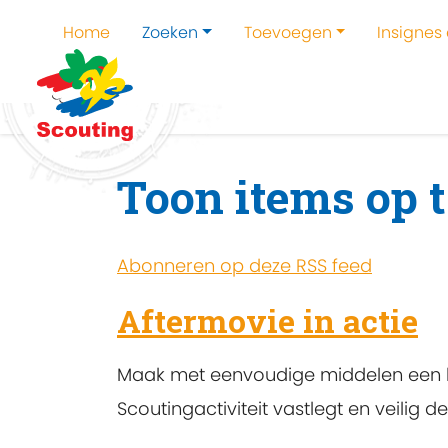
Home
Zoeken
Toevoegen
Insignes
Home
Zoeken
Kampen en kampthema's z
Toon items op 
Abonneren op deze RSS feed
Aftermovie in actie
Maak met eenvoudige middelen een kor
Scoutingactiviteit vastlegt en veilig dee