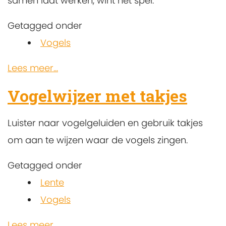
samen laat werken, wint het spel.
Getagged onder
Vogels
Lees meer...
Vogelwijzer met takjes
Luister naar vogelgeluiden en gebruik takjes
om aan te wijzen waar de vogels zingen.
Getagged onder
Lente
Vogels
Lees meer...