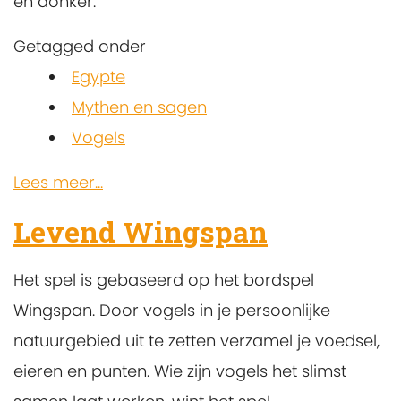
en donker.
Getagged onder
Egypte
Mythen en sagen
Vogels
Lees meer...
Levend Wingspan
Het spel is gebaseerd op het bordspel
Wingspan. Door vogels in je persoonlijke
natuurgebied uit te zetten verzamel je voedsel,
eieren en punten. Wie zijn vogels het slimst