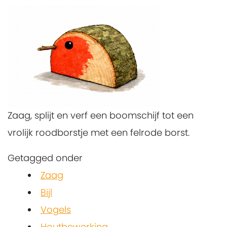
Zaag, splijt en verf een boomschijf tot een
vrolijk roodborstje met een felrode borst.
Getagged onder
Zaag
Bijl
Vogels
Houtbewerking