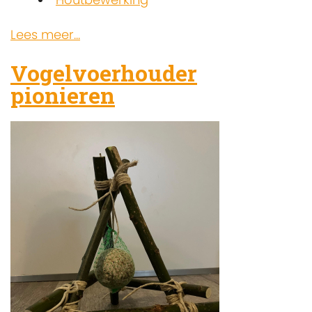
Lees meer...
Vogelvoerhouder
pionieren