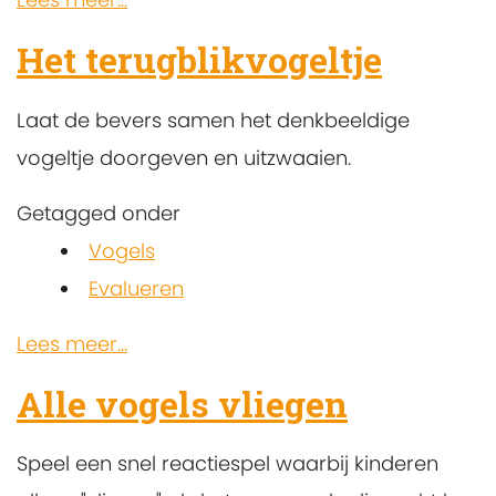
Het terugblikvogeltje
Laat de bevers samen het denkbeeldige
vogeltje doorgeven en uitzwaaien.
Getagged onder
Vogels
Evalueren
Lees meer...
Alle vogels vliegen
Speel een snel reactiespel waarbij kinderen