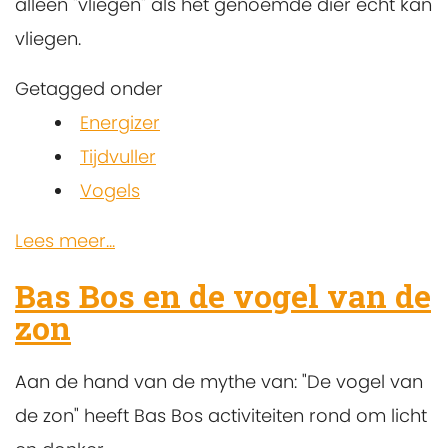
alleen "vliegen" als het genoemde dier echt kan
vliegen.
Getagged onder
Energizer
Tijdvuller
Vogels
Lees meer...
Bas Bos en de vogel van de
zon
Aan de hand van de mythe van: "De vogel van
de zon" heeft Bas Bos activiteiten rond om licht