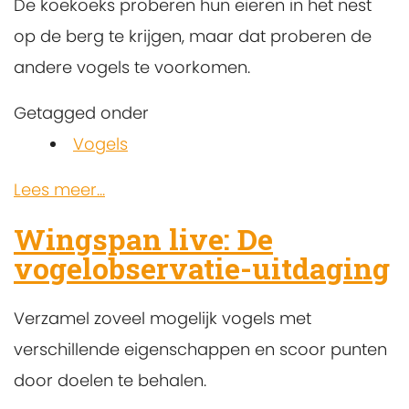
De koekoeks proberen hun eieren in het nest
op de berg te krijgen, maar dat proberen de
andere vogels te voorkomen.
Getagged onder
Vogels
Lees meer...
Wingspan live: De
vogelobservatie-uitdaging
Verzamel zoveel mogelijk vogels met
verschillende eigenschappen en scoor punten
door doelen te behalen.