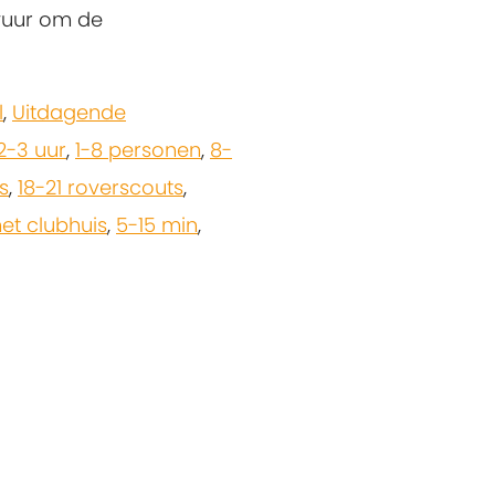
 vuur om de
l
,
Uitdagende
2-3 uur
,
1-8 personen
,
8-
s
,
18-21 roverscouts
,
t clubhuis
,
5-15 min
,