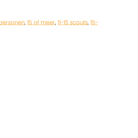
 personen
,
15 of meer
,
11-15 scouts
,
15-