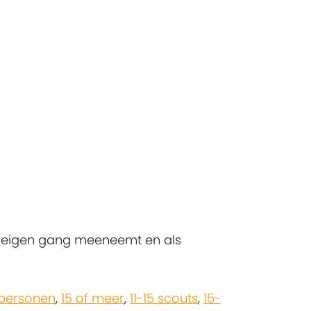
n eigen gang meeneemt en als
 personen
,
15 of meer
,
11-15 scouts
,
15-