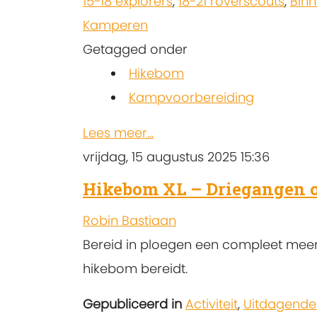
15-18 explorers
,
18-21 roverscouts
,
Bin
Kamperen
Getagged onder
Hikebom
Kampvoorbereiding
Lees meer...
vrijdag, 15 augustus 2025 15:36
Hikebom XL – Driegangen 
Robin Bastiaan
Bereid in ploegen een compleet mee
hikebom bereidt.
Gepubliceerd in
Activiteit
,
Uitdagende