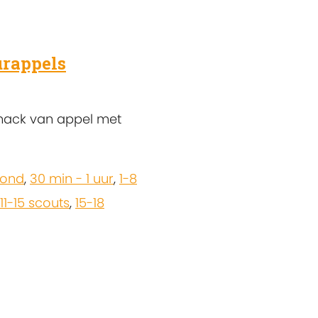
rappels
nack van appel met
zond
,
30 min - 1 uur
,
1-8
11-15 scouts
,
15-18