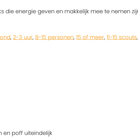
ie energie geven en makkelijk mee te nemen zijn t
zond
,
2-3 uur
,
8-15 personen
,
15 of meer
,
11-15 scouts
 en poff uiteindelijk