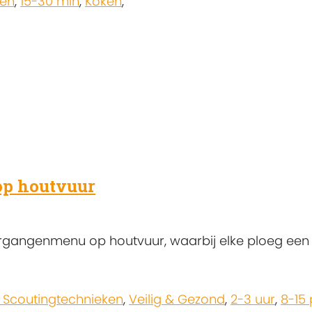
nen
,
15-30 min
,
Koken
,
op houtvuur
r­gangenmenu op houtvuur, waarbij elke ploeg ee
 Scoutingtechnieken
,
Veilig & Gezond
,
2-3 uur
,
8-15