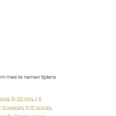
om mee te nemen tijdens
zond
,
15-30 min
,
1-8
7-11 welpen
,
11-15 scouts
,