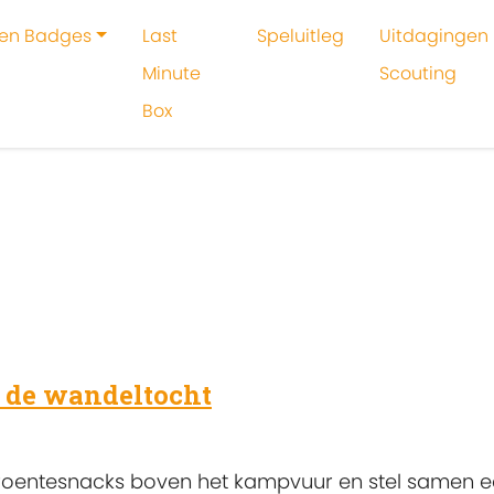
 en Badges
Last
Speluitleg
Uitdagingen 
Minute
Scouting
Box
oeken
Koken
r de wandeltocht
groentesnacks boven het kampvuur en stel samen e