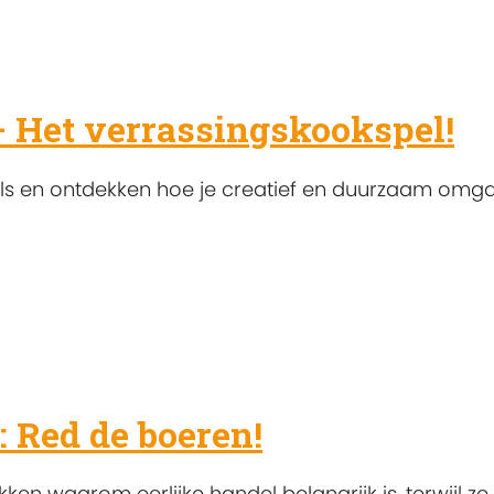
– Het verrassingskookspel!
ls en ontdekken hoe je creatief en duurzaam omga
: Red de boeren!
kken waarom eerlijke handel belangrijk is, terwijl