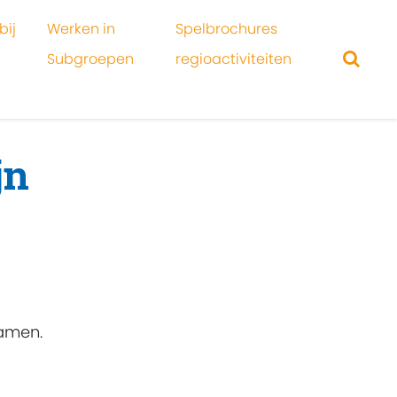
bij
Werken in
Spelbrochures
Subgroepen
regioactiviteiten
jn
samen.