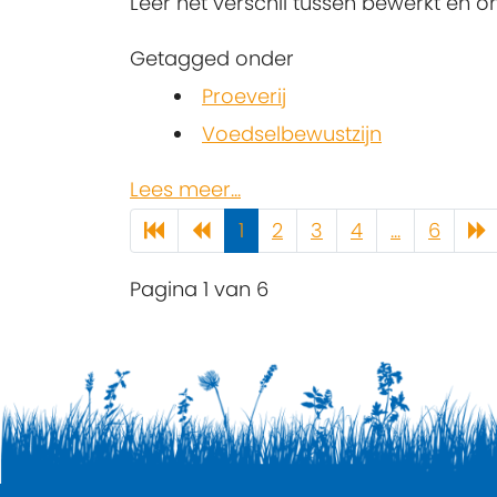
Leer het verschil tussen bewerkt en 
Getagged onder
Proeverij
Voedselbewustzijn
Lees meer...
1
2
3
4
...
6
Pagina 1 van 6