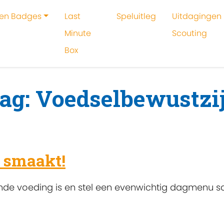
 en Badges
Last
Speluitleg
Uitdagingen 
Minute
Scouting
Box
oeken
Voedselbewustzijn
tag: Voedselbewustzi
 smaakt!
nde voeding is en stel een evenwichtig dagmenu 