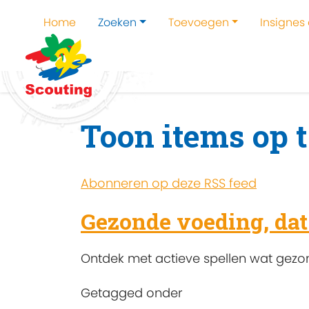
Home
Zoeken
Toevoegen
Insignes
Home
Zoeken
Kampen en kampthema's z
Toon items op 
Abonneren op deze RSS feed
Gezonde voeding, dat
Ontdek met actieve spellen wat gezo
Getagged onder