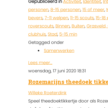
Gepubliceerd in
Activiteit
,
Identiteit
,
In
personen
,
8-15 personen
,
15 of meer
,
bevers
,
7-11 welpen
,
11-15 scouts
,
15-18 
roverscouts
,
Binnen
,
Buiten
,
Grasveld,
clubhuis
,
Stad
,
5-15 min
Getagged onder
Samenwerken
Lees meer...
woensdag, 17 juni 2020 18:31
Rozemarijns theedoek tikke
Willeke Roeterdink
Speel theedoektikkertje door als Roz