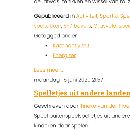
de "afwas" te tikken en wissel van rol
Gepubliceerd in
Activiteit
,
Sport & Spe
speltakken
,
5-7 bevers
,
Grasveld, spee
Getagged onder
Kampactiviteit
Energizer
Lees meer...
maandag, 15 juni 2020 21:57
Spelletjes uit andere lande
Geschreven door
Tineke van der Plo
Speel buitenspeelspelletjes uit ande
kinderen daar spelen.