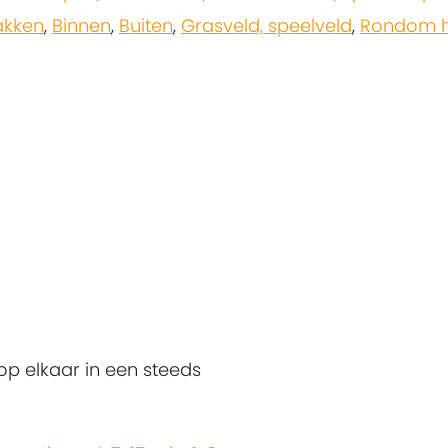
akken
,
Binnen
,
Buiten
,
Grasveld, speelveld
,
Rondom h
op elkaar in een steeds