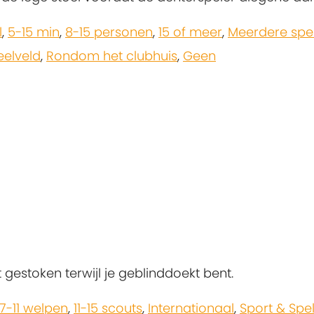
l
,
5-15 min
,
8-15 personen
,
15 of meer
,
Meerdere spe
eelveld
,
Rondom het clubhuis
,
Geen
t gestoken terwijl je geblinddoekt bent.
7-11 welpen
,
11-15 scouts
,
Internationaal
,
Sport & Spe