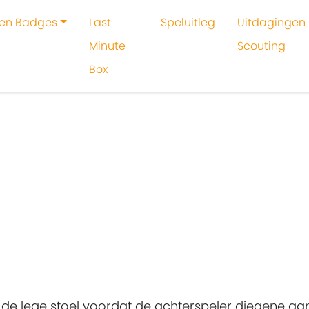
 en Badges
Last
Speluitleg
Uitdagingen 
Minute
Scouting
Box
oeken
5-15 min
de lege stoel voordat de achterspeler diegene aant