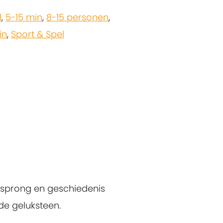
l
,
5-15 min
,
8-15 personen
,
in
,
Sport & Spel
rsprong en geschiedenis
de geluksteen.