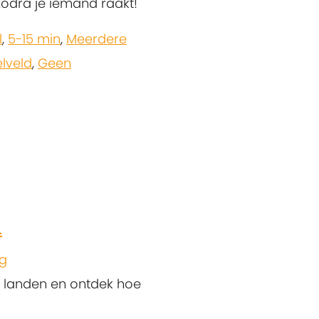
 zodra je iemand raakt!
l
,
5-15 min
,
Meerdere
lveld
,
Geen
n
eg
re landen en ontdek hoe