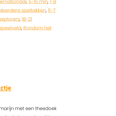
ternationaal
,
5-15 min
,
1-8
Meerdere speltakken
,
5-7
explorers
,
18-21
 speelveld
,
Rondom het
rtje
emarijn met een theedoek