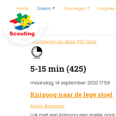
Home
Zoeken
Toevoegen
Insignes
Home
Zoeken
Kampen en kampthema's z
Abonneren op deze RSS feed
5-15 min (425)
maandag, 14 september 2020 17:59
Knipoog naar de lege stoel
Robin Bastiaan
Lok met een knipoog een speler naar 