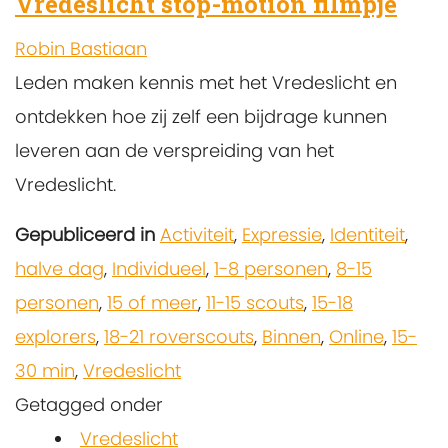
Vredeslicht stop-motion filmpje
Robin Bastiaan
Leden maken kennis met het Vredeslicht en
ontdekken hoe zij zelf een bijdrage kunnen
leveren aan de verspreiding van het
Vredeslicht.
Gepubliceerd in
Activiteit
,
Expressie
,
Identiteit
,
halve dag
,
Individueel
,
1-8 personen
,
8-15
personen
,
15 of meer
,
11-15 scouts
,
15-18
explorers
,
18-21 roverscouts
,
Binnen
,
Online
,
15-
30 min
,
Vredeslicht
Getagged onder
Vredeslicht