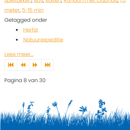
speltakken
,
Bos
,
Buiten
,
Rondom het clubhuis
,
1,5
meter
,
5-15 min
Getagged onder
Herfst
Natuurexpeditie
Lees meer...
Pagina 8 van 30