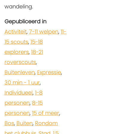
wandeling.
Gepubliceerd in
Activiteit
,
7-11 welpen
,
11-
15 scouts
,
15-18
explorers
,
18-21
roverscouts
,
Buitenleven
,
Expressie
,
30 min - 1 uur
,
Individueel
,
1-8
personen
,
8-15
personen
,
15 of meer
,
Bos
,
Buiten
,
Rondom
het clubhuis
,
Stad
,
1,5