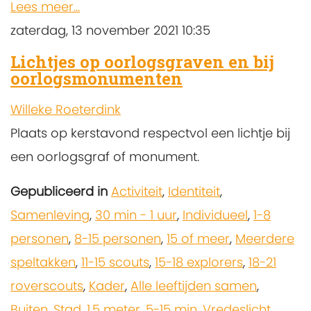
Lees meer...
zaterdag, 13 november 2021 10:35
Lichtjes op oorlogsgraven en bij
oorlogsmonumenten
Willeke Roeterdink
Plaats op kerstavond respectvol een lichtje bij
een oorlogsgraf of monument.
Gepubliceerd in
Activiteit
,
Identiteit
,
Samenleving
,
30 min - 1 uur
,
Individueel
,
1-8
personen
,
8-15 personen
,
15 of meer
,
Meerdere
speltakken
,
11-15 scouts
,
15-18 explorers
,
18-21
roverscouts
,
Kader
,
Alle leeftijden samen
,
Buiten
,
Stad
,
1,5 meter
,
5-15 min
,
Vredeslicht