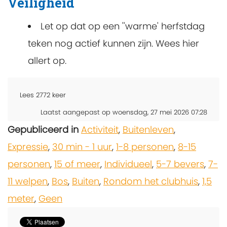
Veiligheid
Let op dat op een ''warme' herfstdag
teken nog actief kunnen zijn. Wees hier
allert op.
Lees
2772
keer
Laatst aangepast op woensdag, 27 mei 2026 07:28
Gepubliceerd in
Activiteit
,
Buitenleven
,
Expressie
,
30 min - 1 uur
,
1-8 personen
,
8-15
personen
,
15 of meer
,
Individueel
,
5-7 bevers
,
7-
11 welpen
,
Bos
,
Buiten
,
Rondom het clubhuis
,
1,5
meter
,
Geen