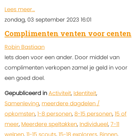
Lees meer...
zondag, 03 september 2023 16:01
Complimenten venten voor centen
Robin Bastiaan
Iets doen voor een ander. Door middel van
complimenten verkopen zamel je geld in voor
een goed doel.
Gepubliceerd in
Activiteit
,
Identiteit
,
Samenleving
,
meerdere dagdelen /
opkomsten
,
1-8 personen
,
8-15 personen
,
15 of
meer
,
Meerdere speltakken
,
Individueel
,
7-11
welpen
,
11-15 scouts
,
15-18 explorers
,
Binnen
,