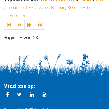
personen
,
5-7 bevers
,
Binnen
,
30 min - 1 uur
Lees meer...
Pagina 8 van 28
Vind ons op: