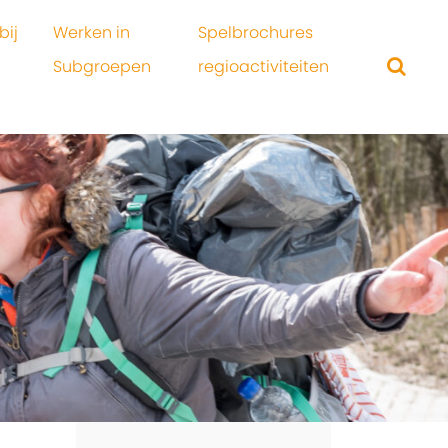
bij
Werken in
Spelbrochures
Subgroepen
regioactiviteiten