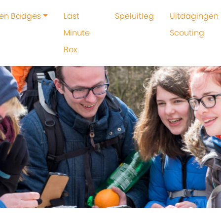
 en Badges
Last
Speluitleg
Uitdagingen 
Minute
Scouting
Box