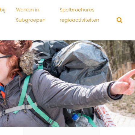
bij
Werken in
Spelbrochures
Subgroepen
regioactiviteiten