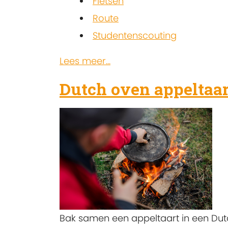
Fietsen
Route
Studentenscouting
Lees meer...
Dutch oven appeltaar
Bak samen een appeltaart in een Dutc