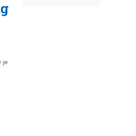
ng
 je