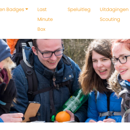
 en Badges
Last
Speluitleg
Uitdagingen 
Minute
Scouting
Box