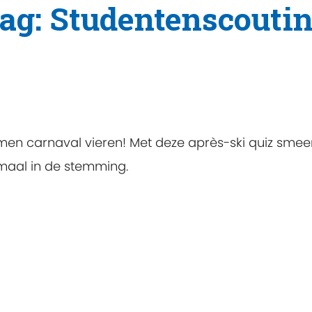
tag: Studentenscouti
samen carnaval vieren! Met deze après-ski quiz smeer
maal in de stemming.