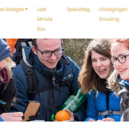
 en Badges
Last
Speluitleg
Uitdagingen 
Minute
Scouting
Box