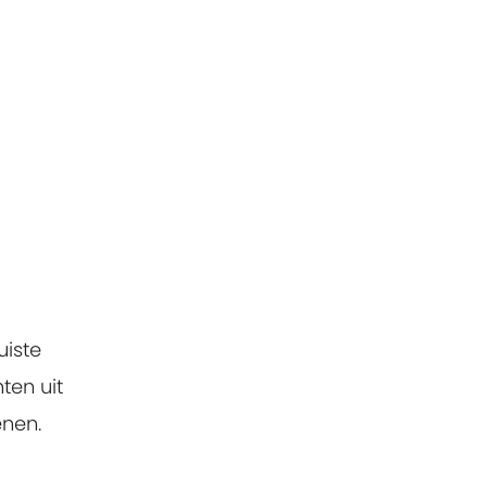
uiste
ten uit
enen.