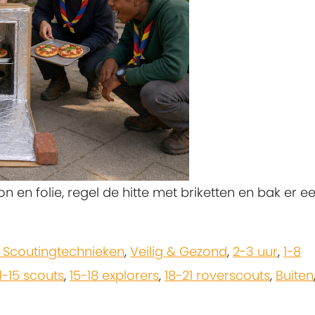
 en folie, regel de hitte met briketten en bak er e
 Scoutingtechnieken
,
Veilig & Gezond
,
2-3 uur
,
1-8
11-15 scouts
,
15-18 explorers
,
18-21 roverscouts
,
Buiten