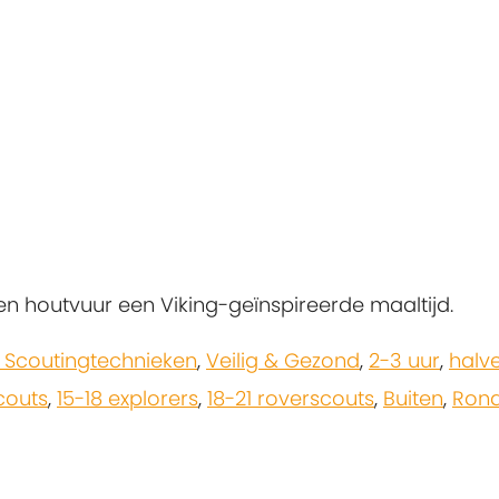
en houtvuur een Viking-geïnspireerde maaltijd.
 Scoutingtechnieken
,
Veilig & Gezond
,
2-3 uur
,
halv
scouts
,
15-18 explorers
,
18-21 roverscouts
,
Buiten
,
Ron