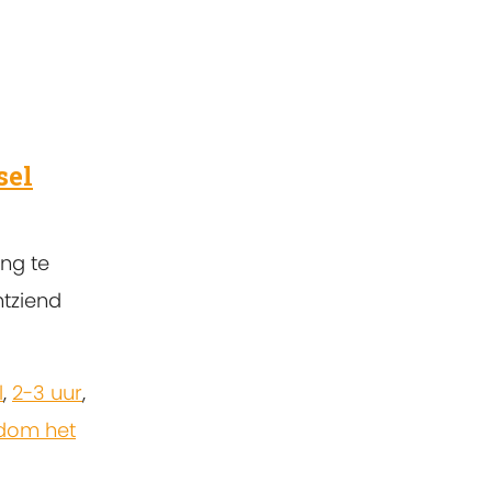
sel
ng te
htziend
l
,
2-3 uur
,
dom het