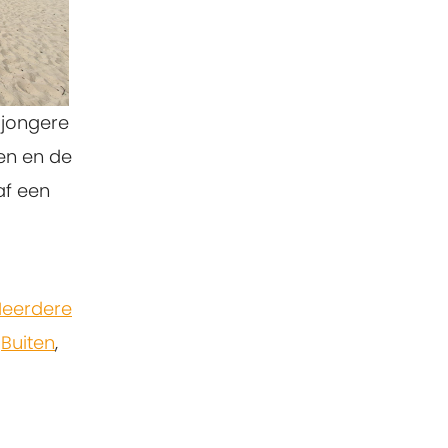
 jongere
en en de
af een
eerdere
,
Buiten
,