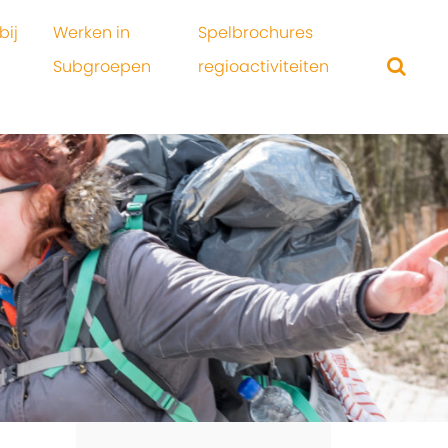
bij
Werken in
Spelbrochures
Subgroepen
regioactiviteiten