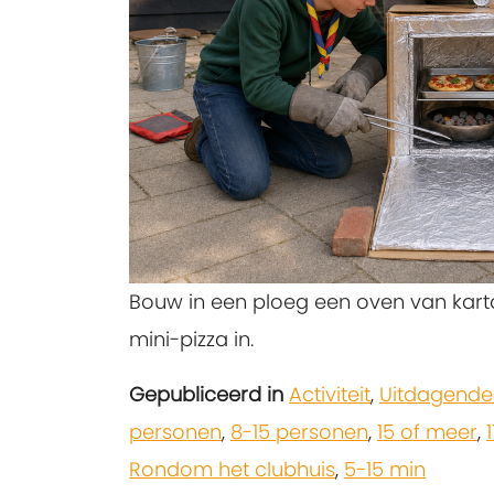
Bouw in een ploeg een oven van karton
mini-pizza in.
Gepubliceerd in
Activiteit
,
Uitdagende
personen
,
8-15 personen
,
15 of meer
,
Rondom het clubhuis
,
5-15 min