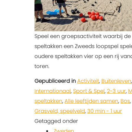
Speel een groepsactiviteit waarbij de
speltakken een Zweeds loopspel spel
oudere speltakken vier op een rij van
toren.
Gepubliceerd in
Activiteit
,
Buitenleven
,
Internationaal
,
Sport & Spel
,
2-3 uur
,
M
speltakken
,
Alle leeftijden samen
,
Bos
Grasveld, speelveld
,
30 min - 1 uur
Getagged onder
Zweden