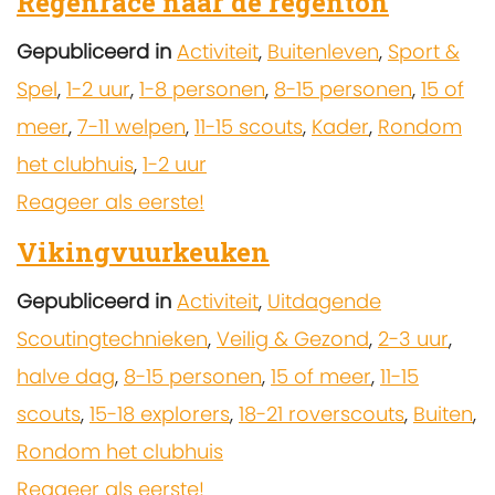
Regenrace naar de regenton
Gepubliceerd in
Activiteit
,
Buitenleven
,
Sport &
Spel
,
1-2 uur
,
1-8 personen
,
8-15 personen
,
15 of
meer
,
7-11 welpen
,
11-15 scouts
,
Kader
,
Rondom
het clubhuis
,
1-2 uur
Reageer als eerste!
Vikingvuurkeuken
Gepubliceerd in
Activiteit
,
Uitdagende
Scoutingtechnieken
,
Veilig & Gezond
,
2-3 uur
,
halve dag
,
8-15 personen
,
15 of meer
,
11-15
scouts
,
15-18 explorers
,
18-21 roverscouts
,
Buiten
,
Rondom het clubhuis
Reageer als eerste!