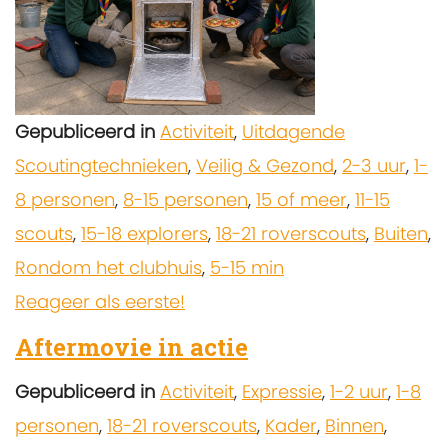
Gepubliceerd in
Activiteit
,
Uitdagende
Scoutingtechnieken
,
Veilig & Gezond
,
2-3 uur
,
1-
8 personen
,
8-15 personen
,
15 of meer
,
11-15
scouts
,
15-18 explorers
,
18-21 roverscouts
,
Buiten
,
Rondom het clubhuis
,
5-15 min
Reageer als eerste!
Aftermovie in actie
Gepubliceerd in
Activiteit
,
Expressie
,
1-2 uur
,
1-8
personen
,
18-21 roverscouts
,
Kader
,
Binnen
,