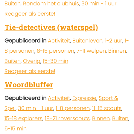
Buiten
,
Rondom het clubhuis
,
30 min - 1 uur
Reageer als eerste!
Tie-detectives (waterspel)
Gepubliceerd in
Activiteit
,
Buitenleven
,
1-2 uur
,
1-
8 personen
,
8-15 personen
,
7-11 welpen
,
Binnen
,
Buiten
,
Overig
,
15-30 min
Reageer als eerste!
Woordbluffer
Gepubliceerd in
Activiteit
,
Expressie
,
Sport &
Spel
,
30 min - 1 uur
,
1-8 personen
,
11-15 scouts
,
15-18 explorers
,
18-21 roverscouts
,
Binnen
,
Buiten
,
5-15 min