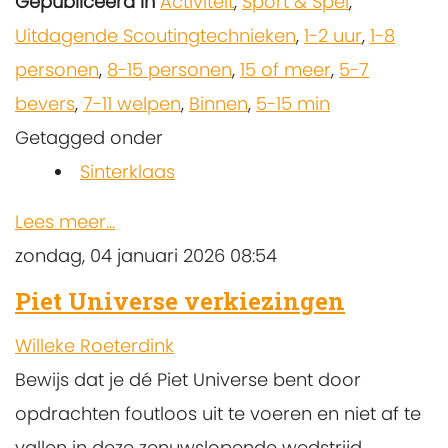
Gepubliceerd in
Activiteit
,
Sport & Spel
,
Uitdagende Scoutingtechnieken
,
1-2 uur
,
1-8
personen
,
8-15 personen
,
15 of meer
,
5-7
bevers
,
7-11 welpen
,
Binnen
,
5-15 min
Getagged onder
Sinterklaas
Lees meer...
zondag, 04 januari 2026 08:54
Piet Universe verkiezingen
Willeke Roeterdink
Bewijs dat je dé Piet Universe bent door
opdrachten foutloos uit te voeren en niet af te
vallen in deze zenuwslopende wedstrijd.