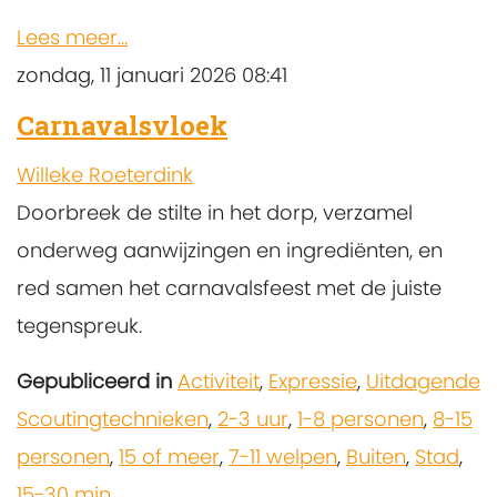
Lees meer...
zondag, 11 januari 2026 08:41
Carnavalsvloek
Willeke Roeterdink
Doorbreek de stilte in het dorp, verzamel
onderweg aanwijzingen en ingrediënten, en
red samen het carnavalsfeest met de juiste
tegenspreuk.
Gepubliceerd in
Activiteit
,
Expressie
,
Uitdagende
Scoutingtechnieken
,
2-3 uur
,
1-8 personen
,
8-15
personen
,
15 of meer
,
7-11 welpen
,
Buiten
,
Stad
,
15-30 min