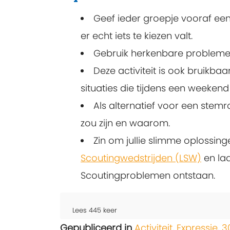
Geef ieder groepje vooraf een 
er echt iets te kiezen valt.
Gebruik herkenbare problemen 
Deze activiteit is ook bruik
situaties die tijdens een weeke
Als alternatief voor een stem
zou zijn en waarom.
Zin om jullie slimme oplossin
Scoutingwedstrijden (LSW)
en laa
Scoutingproblemen ontstaan.
Lees
445
keer
Gepubliceerd in
Activiteit
,
Expressie
,
3