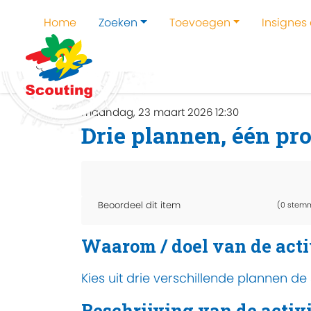
Home
Zoeken
Toevoegen
Insignes
Home
Zoeken
Kampen en kampthema's z
maandag, 23 maart 2026 12:30
Drie plannen, één pr
Beoordeel dit item
(0 stem
Waarom / doel van de acti
Kies uit drie verschillende plannen 
Beschrijving van de activi