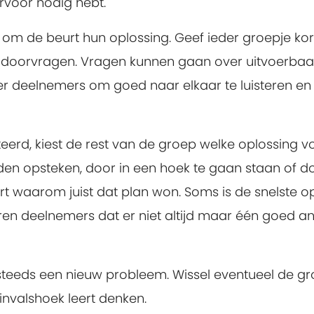
rvoor nodig hebt.
m de beurt hun oplossing. Geef ieder groepje kort 
oorvragen. Vragen kunnen gaan over uitvoerbaarh
r deelnemers om goed naar elkaar te luisteren en ni
teerd, kiest de rest van de groep welke oplossing vo
n opsteken, door in een hoek te gaan staan of doo
rt waarom juist dat plan won. Soms is de snelste o
o leren deelnemers dat er niet altijd maar één goed 
eeds een nieuw probleem. Wissel eventueel de gro
invalshoek leert denken.