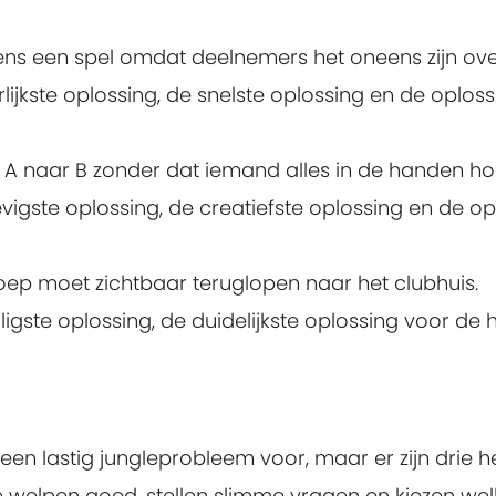
ens een spel omdat deelnemers het oneens zijn ove
erlijkste oplossing, de snelste oplossing en de opl
 A naar B zonder dat iemand alles in de handen hoe
tevigste oplossing, de creatiefste oplossing en de o
oep moet zichtbaar teruglopen naar het clubhuis.
eiligste oplossing, de duidelijkste oplossing voor d
een lastig jungleprobleem voor, maar er zijn drie 
e welpen goed, stellen slimme vragen en kiezen wel