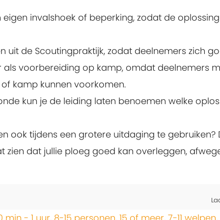
eigen invalshoek of beperking, zodat de oplossinge
uit de Scoutingpraktijk, zodat deelnemers zich goe
baar als voorbereiding op kamp, omdat deelnemers 
nd of kamp kunnen voorkomen.
ronde kun je de leiding laten benoemen welke oplos
gen ook tijdens een grotere uitdaging te gebruike
t zien dat jullie ploeg goed kan overleggen, afw
La
0 min - 1 uur
,
8-15 personen
,
15 of meer
,
7-11 welpen
,