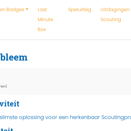
 en Badges
Last
Speluitleg
Uitdagingen 
Minute
Scouting
Box
oeken
Activiteit
Drie plannen, één probleem
obleem
men)
viteit
de slimste oplossing voor een herkenbaar Scoutingp
teit