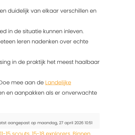
n duidelijk van elkaar verschillen en
d in de situatie kunnen inleven.
meteen leren nadenken over echte
sing in de praktijk het meest haalbaar
n? Doe mee aan de
Landelijke
egen en aanpakken als er onverwachte
atst aangepast op maandag, 27 april 2026 10:51
11-15 scouts
,
15-18 explorers
,
Binnen
,