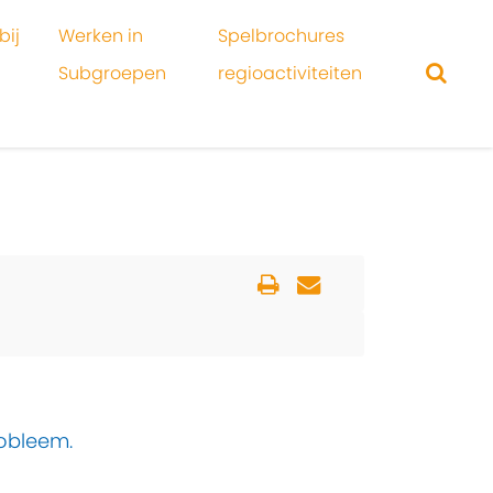
bij
Werken in
Spelbrochures
Subgroepen
regioactiviteiten
robleem.