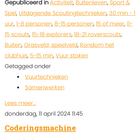
Gepubliceerd in
Activiteit
,
Buitenleven
,
Sport &
Spel
,
Uitdagende Scoutingtechnieken
,
30 min - 1
uur
,
1-8 personen
,
8-15 personen
,
15 of meer
,
11-
15 scouts
,
15-18 explorers
,
18-21 roverscouts
,
Buiten
,
Grasveld, speelveld
,
Rondom het
clubhuis
,
5-15 min
,
Vuur stoken
Getagged onder
Vuurtechnieken
Samenwerken
Lees meer...
donderdag, 11 april 2024 11:45
Coderingsmachine