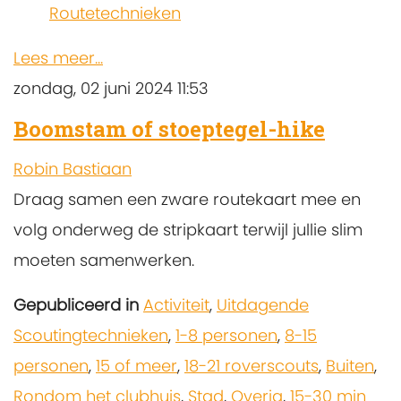
Routetechnieken
Lees meer...
zondag, 02 juni 2024 11:53
Boomstam of stoeptegel-hike
Robin Bastiaan
Draag samen een zware routekaart mee en
volg onderweg de stripkaart terwijl jullie slim
moeten samenwerken.
Gepubliceerd in
Activiteit
,
Uitdagende
Scoutingtechnieken
,
1-8 personen
,
8-15
personen
,
15 of meer
,
18-21 roverscouts
,
Buiten
,
Rondom het clubhuis
,
Stad
,
Overig
,
15-30 min