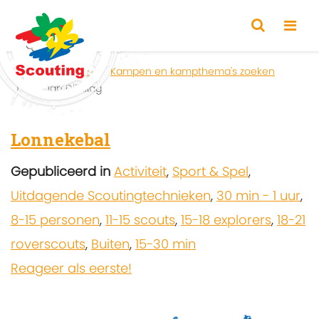
Home
Zoeken
Kampen en kampthema's zoeken
Kristian Dijkslag
Lonnekebal
Gepubliceerd in
Activiteit
,
Sport & Spel
,
Uitdagende Scoutingtechnieken
,
30 min - 1 uur
,
8-15 personen
,
11-15 scouts
,
15-18 explorers
,
18-21
roverscouts
,
Buiten
,
15-30 min
Reageer als eerste!