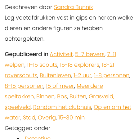
Geschreven door
Sandra Bunnik
Leg voetafdrukken vast in gips en herken welke
dieren en andere figuren ze hebben
achtergelaten.
Gepubliceerd in
Activiteit
,
5-7 bevers
,
7-11
welpen
,
11-15 scouts
,
15-18 explorers
,
18-21
roverscouts
,
Buitenleven
,
1-2 uur
,
1-8 personen
,
8-15 personen
,
15 of meer
,
Meerdere
speltakken
,
Binnen
,
Bos
,
Buiten
,
Grasveld,
speelveld
,
Rondom het clubhuis
,
Op en om het
water
,
Stad
,
Overig
,
15-30 min
Getagged onder
Detective