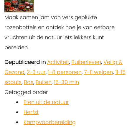
Maak samen jam van vers geplukte
rozenbottels en ontdek hoe je van eetbare
vruchten uit de natuur iets lekkers kunt
bereiden.
Gepubliceerd in
Activiteit
,
Buitenleven
,
Veilig &
Gezond
,
2-3 uur
,
1-8 personen
,
7-11 welpen
,
11-15
scouts
,
Bos
,
Buiten
,
15-30 min
Getagged onder
Eten uit de natuur
Herfst
Kampvoorbereiding