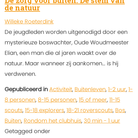
De zorg voor buiten: De stem van
de natuur
Willeke Roeterdink
De jeugdleden worden uitgenodigd door een
mysterieuze boswachter, Oude Woudmeester
Elian, een man die al jaren waakt over de
natuur. Maar wanneer zij aankomen… is hij
verdwenen.
Gepubliceerd in
Activiteit
,
Buitenleven
,
1-2 uur
,
1-
8 personen
,
8-15 personen
,
15 of meer
,
11-15
scouts
,
15-18 explorers
,
18-21 roverscouts
,
Bos
,
Buiten
,
Rondom het clubhuis
,
30 min - 1 uur
Getagged onder