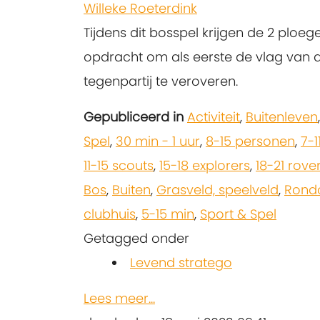
Willeke Roeterdink
Tijdens dit bosspel krijgen de 2 ploeg
opdracht om als eerste de vlag van 
tegenpartij te veroveren.
Gepubliceerd in
Activiteit
,
Buitenleven
Spel
,
30 min - 1 uur
,
8-15 personen
,
7-1
11-15 scouts
,
15-18 explorers
,
18-21 rove
Bos
,
Buiten
,
Grasveld, speelveld
,
Rond
clubhuis
,
5-15 min
,
Sport & Spel
Getagged onder
Levend stratego
Lees meer...