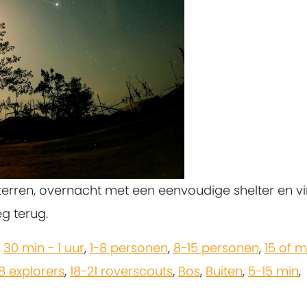
terren, overnacht met een eenvoudige shelter en v
g terug.
,
30 min - 1 uur
,
1-8 personen
,
8-15 personen
,
15 of 
18 explorers
,
18-21 roverscouts
,
Bos
,
Buiten
,
5-15 min
,