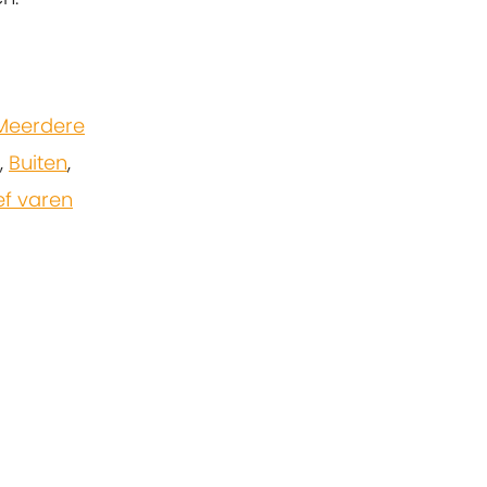
Meerdere
,
Buiten
,
ef varen