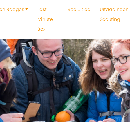
 en Badges
Last
Speluitleg
Uitdagingen 
Minute
Scouting
Box