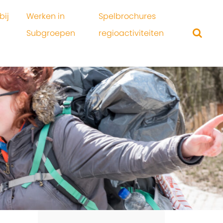
bij
Werken in
Spelbrochures
Subgroepen
regioactiviteiten