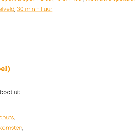
elveld
,
30 min - 1 uur
el)
boot uit
scouts
,
pkomsten
,