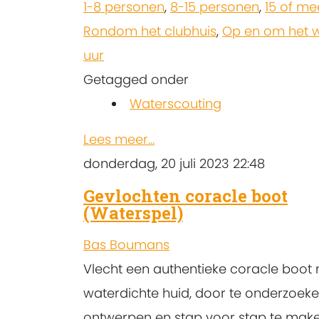
1-8 personen
,
8-15 personen
,
15 of me
Rondom het clubhuis
,
Op en om het 
uur
Getagged onder
Waterscouting
Lees meer...
donderdag, 20 juli 2023 22:48
Gevlochten coracle boot
(Waterspel)
Bas Boumans
Vlecht een authentieke coracle boot
waterdichte huid, door te onderzoeke
ontwerpen en stap voor stap te make