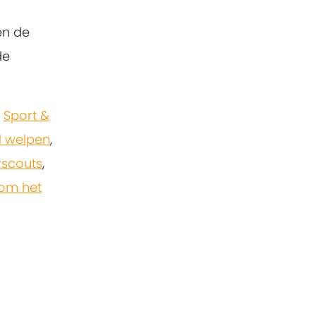
en de
de
,
Sport &
1 welpen
,
rscouts
,
om het