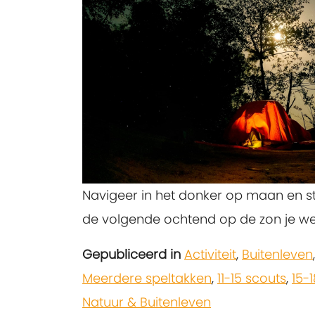
Navigeer in het donker op maan en s
de volgende ochtend op de zon je we
Gepubliceerd in
Activiteit
,
Buitenleven
Meerdere speltakken
,
11-15 scouts
,
15-
Natuur & Buitenleven