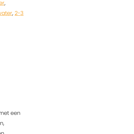
er
,
water
,
2-3
 met een
n,
n.