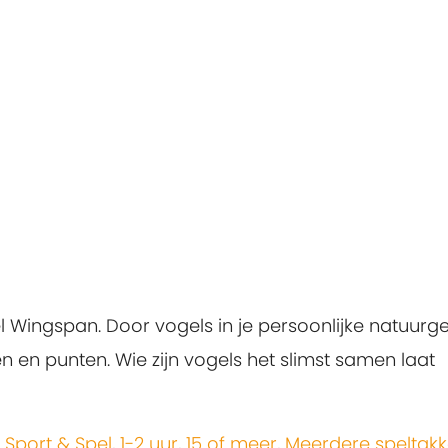
l Wingspan. Door vogels in je persoonlijke natuurg
ren en punten. Wie zijn vogels het slimst samen laat
,
Sport & Spel
,
1-2 uur
,
15 of meer
,
Meerdere speltak