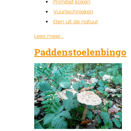
Primitief koken
Vuurtechnieken
Eten uit de natuur
Lees meer...
Paddenstoelenbingo