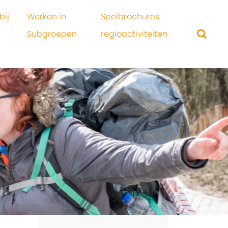
bij
Werken in
Spelbrochures
Subgroepen
regioactiviteiten