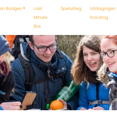
 en Badges
Last
Speluitleg
Uitdagingen 
Minute
Scouting
Box