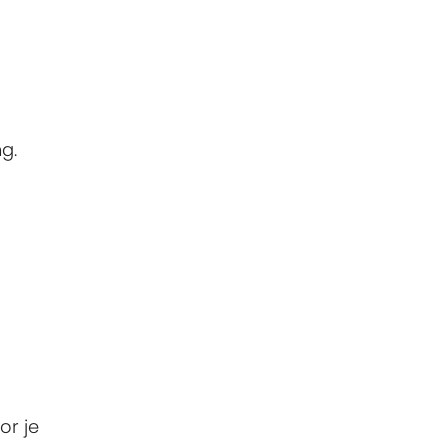
g.
or je