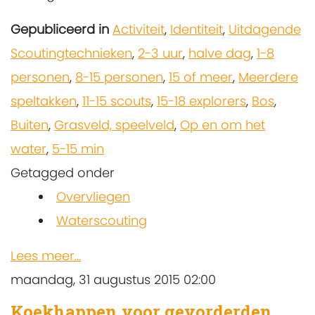
Gepubliceerd in
Activiteit
,
Identiteit
,
Uitdagende
Scoutingtechnieken
,
2-3 uur
,
halve dag
,
1-8
personen
,
8-15 personen
,
15 of meer
,
Meerdere
speltakken
,
11-15 scouts
,
15-18 explorers
,
Bos
,
Buiten
,
Grasveld, speelveld
,
Op en om het
water
,
5-15 min
Getagged onder
Overvliegen
Waterscouting
Lees meer...
maandag, 31 augustus 2015 02:00
Koekhappen voor gevorderden