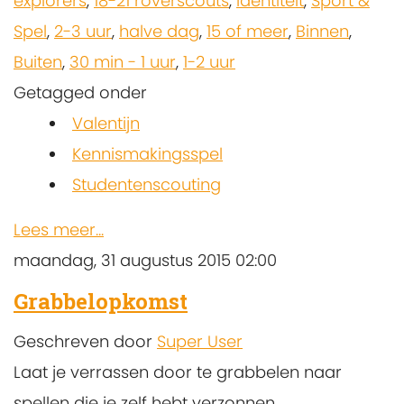
explorers
,
18-21 roverscouts
,
Identiteit
,
Sport &
Spel
,
2-3 uur
,
halve dag
,
15 of meer
,
Binnen
,
Buiten
,
30 min - 1 uur
,
1-2 uur
Getagged onder
Valentijn
Kennismakingsspel
Studentenscouting
Lees meer...
maandag, 31 augustus 2015 02:00
Grabbelopkomst
Geschreven door
Super User
Laat je verrassen door te grabbelen naar
spellen die je zelf hebt verzonnen.