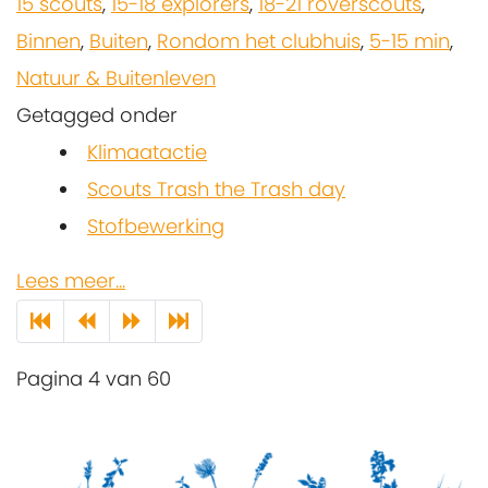
15 scouts
,
15-18 explorers
,
18-21 roverscouts
,
Binnen
,
Buiten
,
Rondom het clubhuis
,
5-15 min
,
Natuur & Buitenleven
Getagged onder
Klimaatactie
Scouts Trash the Trash day
Stofbewerking
Lees meer...
Pagina 4 van 60