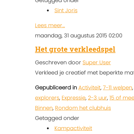
Getagged onder
Sint Joris
Lees meer...
maandag, 31 augustus 2015 02:00
Het grote verkleedspel
Geschreven door
Super User
Verkleed je creatief met beperkte mat
Gepubliceerd in
Activiteit
,
7-11 welpen
explorers
,
Expressie
,
2-3 uur
,
15 of mee
Binnen
,
Rondom het clubhuis
Getagged onder
Kampactiviteit