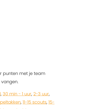
or punten met je team
e vangen.
l
,
30 min - 1 uur
,
2-3 uur
,
peltakken
,
11-15 scouts
,
15-