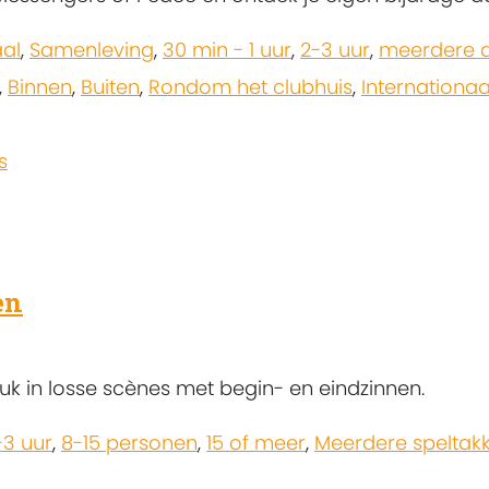
aal
,
Samenleving
,
30 min - 1 uur
,
2-3 uur
,
meerdere 
,
Binnen
,
Buiten
,
Rondom het clubhuis
,
Internationaa
s
en
uk in losse scènes met begin- en eindzinnen.
-3 uur
,
8-15 personen
,
15 of meer
,
Meerdere speltak