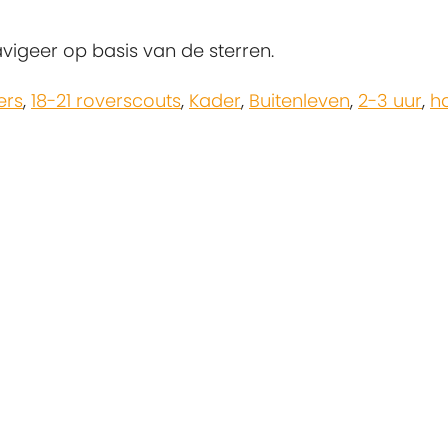
igeer op basis van de sterren.
ers
,
18-21 roverscouts
,
Kader
,
Buitenleven
,
2-3 uur
,
h