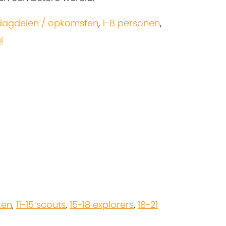
dagdelen / opkomsten
,
1-8 personen
,
l
ken
,
11-15 scouts
,
15-18 explorers
,
18-21