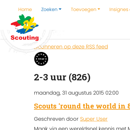
Home
Zoeken
Toevoegen
Insignes
Home
Zoeken
Kampen en kampthema's z
Abonneren op deze RSS feed
2-3 uur (826)
maandag, 31 augustus 2015 02:00
Scouts 'round the world in 
Geschreven door
Super User
Maak via een wereldspel kennis met 