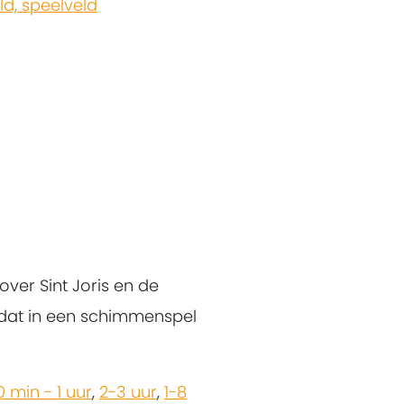
d, speelveld
over Sint Joris en de
 dat in een schimmenspel
0 min - 1 uur
,
2-3 uur
,
1-8