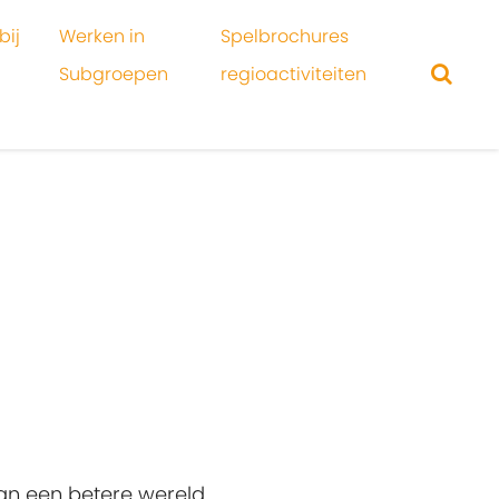
bij
Werken in
Spelbrochures
Subgroepen
regioactiviteiten
an een betere wereld.