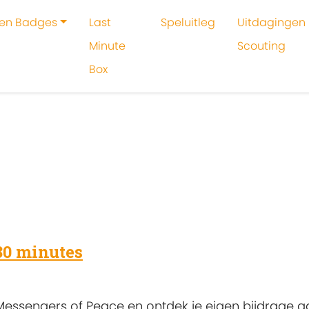
 en Badges
Last
Speluitleg
Uitdagingen 
Minute
Scouting
Box
oeken
2-3 uur
80 minutes
Messengers of Peace en ontdek je eigen bijdrage a