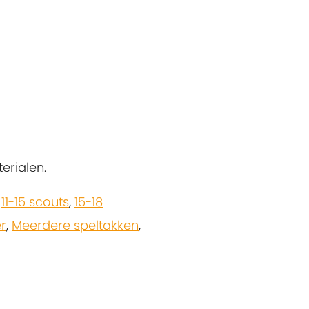
erialen.
,
11-15 scouts
,
15-18
r
,
Meerdere speltakken
,