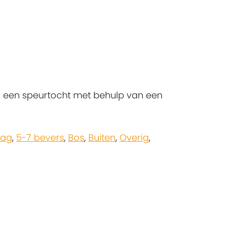
en een speurtocht met behulp van een
dag
,
5-7 bevers
,
Bos
,
Buiten
,
Overig
,