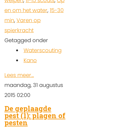
welpen
,
11-15 scouts
,
Op
en om het water
,
15-30
min
,
Varen op
spierkracht
Getagged onder
Waterscouting
Kano
Lees meer...
maandag, 31 augustus
2015 02:00
De geplaagde
pest (1): plagen of
pesten