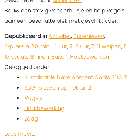
Geschreven door
Super User
Bouw een stevig voederhuisje en help vogels
aan een beschutte plek met geschikt voer.
Gepubliceerd in
Activiteit
,
Buitenleven
,
Expressie
,
30 min - 1 uur
,
2-3 uur
,
7-11 welpen
,
11-
15 scouts
,
Binnen
,
Buiten
,
Houtbewerken
Getagged onder
Sustainable Development Goals SDG 2
SDG 15 Leven op het land
Vogels
Houtbewerking
Zaag
Lees meer...