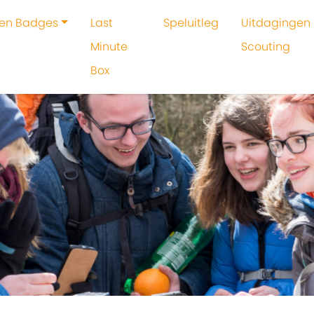
 en Badges
Last
Speluitleg
Uitdagingen 
Minute
Scouting
Box