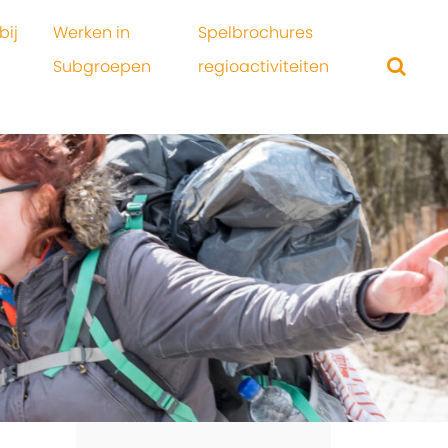
bij
Werken in
Spelbrochures
Subgroepen
regioactiviteiten