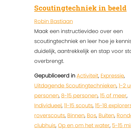
Scoutingtechniek in beeld
Robin Bastiaan
Maak een instructievideo over een
scoutingtechniek en leer hoe je kenni
duidelijk, aantrekkelijk en stap voor s
overbrengt.
Gepubliceerd in
Activiteit
,
Expressie
,
Uitdagende Scoutingtechnieken
,
1-2 u
personen
,
8-15 personen
,
15 of meer
,
Individueel
,
11-15 scouts
,
15-18 explorer
roverscouts
,
Binnen
,
Bos
,
Buiten
,
Rond
clubhuis
,
Op en om het water
,
5-15 mi