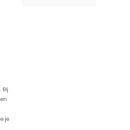
 Bij
een
e je