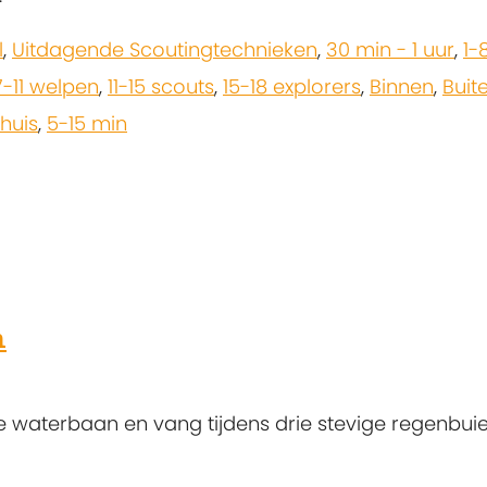
l
,
Uitdagende Scoutingtechnieken
,
30 min - 1 uur
,
1-
7-11 welpen
,
11-15 scouts
,
15-18 explorers
,
Binnen
,
Buit
huis
,
5-15 min
n
e waterbaan en vang tijdens drie stevige regenbui