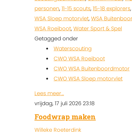
personen
,
11-15 scouts
,
15-18 explorers
WSA Sloep motorvlet
,
WSA Buitenboo
WSA Roeiboot
,
Water Sport & Spel
Getagged onder
Waterscouting
CWO WSA Roeiboot
CWO WSA Buitenboordmotor
CWO WSA Sloep motorvlet
Lees meer...
vrijdag, 17 juli 2026 23:18
Foodwrap maken
Willeke Roeterdink