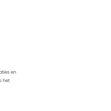
aties en
p het
8