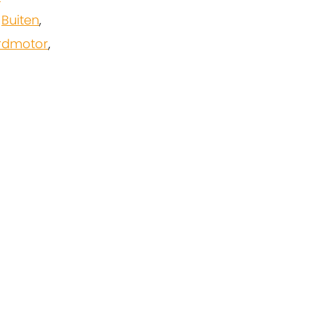
,
Buiten
,
rdmotor
,