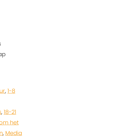
s
tap
ur
,
1-8
s
,
18-21
om het
n
,
Media