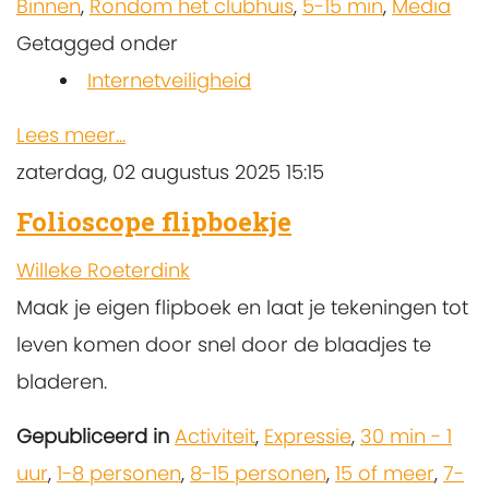
Binnen
,
Rondom het clubhuis
,
5-15 min
,
Media
Getagged onder
Internetveiligheid
Lees meer...
zaterdag, 02 augustus 2025 15:15
Folioscope flipboekje
Willeke Roeterdink
Maak je eigen flipboek en laat je tekeningen tot
leven komen door snel door de blaadjes te
bladeren.
Gepubliceerd in
Activiteit
,
Expressie
,
30 min - 1
uur
,
1-8 personen
,
8-15 personen
,
15 of meer
,
7-