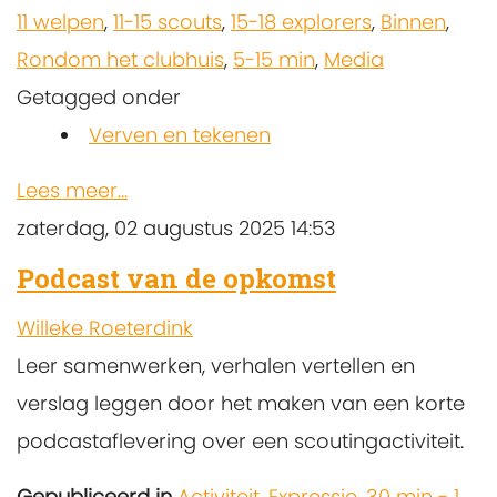
11 welpen
,
11-15 scouts
,
15-18 explorers
,
Binnen
,
Rondom het clubhuis
,
5-15 min
,
Media
Getagged onder
Verven en tekenen
Lees meer...
zaterdag, 02 augustus 2025 14:53
Podcast van de opkomst
Willeke Roeterdink
Leer samenwerken, verhalen vertellen en
verslag leggen door het maken van een korte
podcastaflevering over een scoutingactiviteit.
Gepubliceerd in
Activiteit
,
Expressie
,
30 min - 1