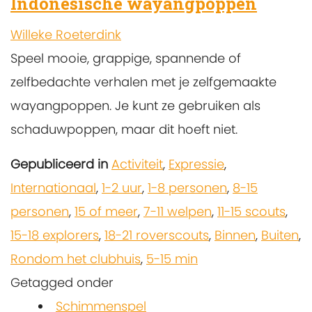
Indonesische wayangpoppen
Willeke Roeterdink
Speel mooie, grappige, spannende of
zelfbedachte verhalen met je zelfgemaakte
wayangpoppen. Je kunt ze gebruiken als
schaduwpoppen, maar dit hoeft niet.
Gepubliceerd in
Activiteit
,
Expressie
,
Internationaal
,
1-2 uur
,
1-8 personen
,
8-15
personen
,
15 of meer
,
7-11 welpen
,
11-15 scouts
,
15-18 explorers
,
18-21 roverscouts
,
Binnen
,
Buiten
,
Rondom het clubhuis
,
5-15 min
Getagged onder
Schimmenspel