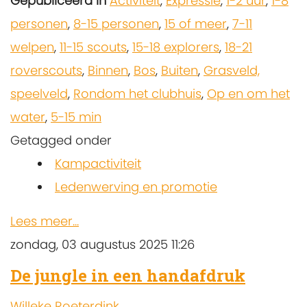
Gepubliceerd in
Activiteit
,
Expressie
,
1-2 uur
,
1-8
personen
,
8-15 personen
,
15 of meer
,
7-11
welpen
,
11-15 scouts
,
15-18 explorers
,
18-21
roverscouts
,
Binnen
,
Bos
,
Buiten
,
Grasveld,
speelveld
,
Rondom het clubhuis
,
Op en om het
water
,
5-15 min
Getagged onder
Kampactiviteit
Ledenwerving en promotie
Lees meer...
zondag, 03 augustus 2025 11:26
De jungle in een handafdruk
Willeke Roeterdink