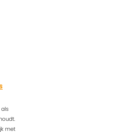
s
 als
houdt.
jk met