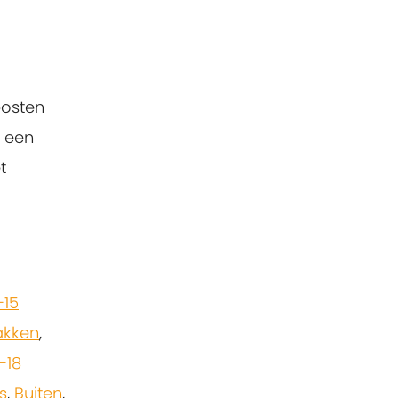
posten
n een
t
-15
akken
,
-18
s
,
Buiten
,