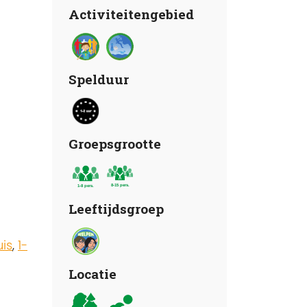
Activiteitengebied
Spelduur
Groepsgrootte
Leeftijdsgroep
is
,
1-
Locatie