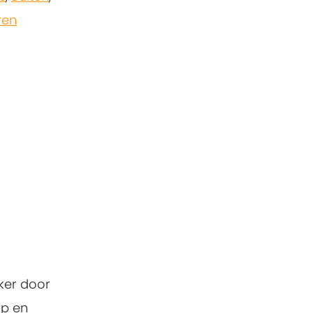
ren
ker door
mp en