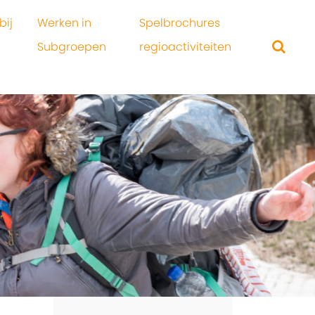
bij
Werken in
Spelbrochures
Subgroepen
regioactiviteiten