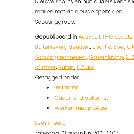
Nieuwe scouts en hun ouders kennis 
maken met de nieuwe speltak en
Scoutinggroep.
Gepubliceerd in
Activiteit
,
11-15 scouts
,
Buitenleven
,
Identiteit
,
Sport & Spel
,
Ui
Scoutingtechnieken
,
Samenleving
,
2-3
of meer
,
Buiten
,
1-2 uur
Getagged onder
Installatie
Ouder kind opkomst
Werken met ploegen
Lees meer...
zaterdag, 21 augustus 2021 22:05