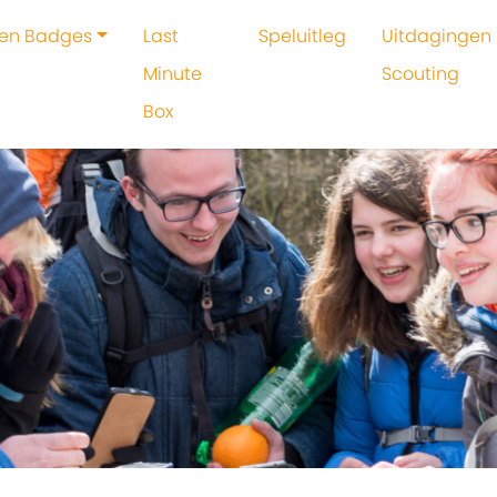
 en Badges
Last
Speluitleg
Uitdagingen 
Minute
Scouting
Box