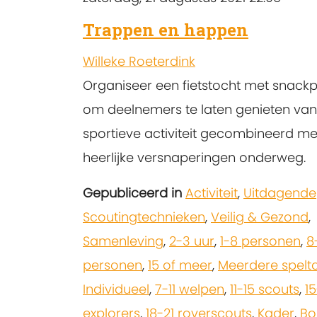
Trappen en happen
Willeke Roeterdink
Organiseer een fietstocht met snack
om deelnemers te laten genieten va
sportieve activiteit gecombineerd me
heerlijke versnaperingen onderweg.
Gepubliceerd in
Activiteit
,
Uitdagende
Scoutingtechnieken
,
Veilig & Gezond
,
Samenleving
,
2-3 uur
,
1-8 personen
,
8
personen
,
15 of meer
,
Meerdere spelt
Individueel
,
7-11 welpen
,
11-15 scouts
,
15
explorers
,
18-21 roverscouts
,
Kader
,
Bo