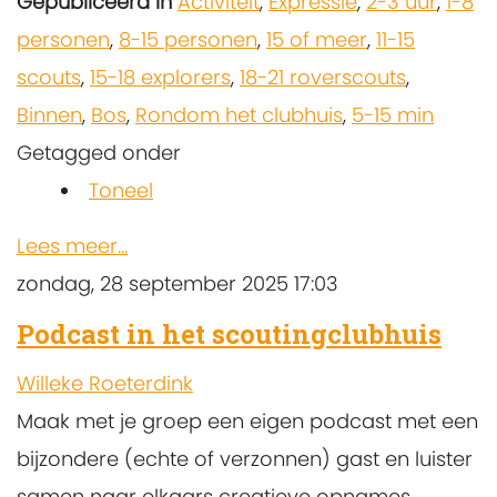
Gepubliceerd in
Activiteit
,
Expressie
,
2-3 uur
,
1-8
personen
,
8-15 personen
,
15 of meer
,
11-15
scouts
,
15-18 explorers
,
18-21 roverscouts
,
Binnen
,
Bos
,
Rondom het clubhuis
,
5-15 min
Getagged onder
Toneel
Lees meer...
zondag, 28 september 2025 17:03
Podcast in het scoutingclubhuis
Willeke Roeterdink
Maak met je groep een eigen podcast met een
bijzondere (echte of verzonnen) gast en luister
samen naar elkaars creatieve opnames.