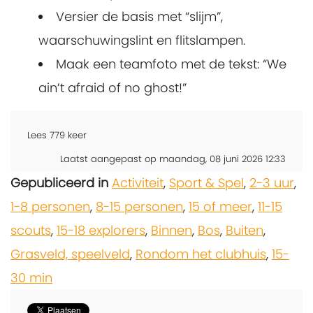
Versier de basis met “slijm”,
waarschuwingslint en flitslampen.
Maak een teamfoto met de tekst: “We
ain’t afraid of no ghost!”
Lees
779
keer
Laatst aangepast op maandag, 08 juni 2026 12:33
Gepubliceerd in
Activiteit
,
Sport & Spel
,
2-3 uur
,
1-8 personen
,
8-15 personen
,
15 of meer
,
11-15
scouts
,
15-18 explorers
,
Binnen
,
Bos
,
Buiten
,
Grasveld, speelveld
,
Rondom het clubhuis
,
15-
30 min