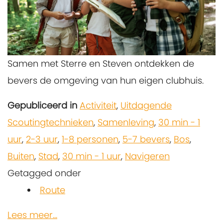
Samen met Sterre en Steven ontdekken de
bevers de omgeving van hun eigen clubhuis.
Gepubliceerd in
Activiteit
,
Uitdagende
Scoutingtechnieken
,
Samenleving
,
30 min - 1
uur
,
2-3 uur
,
1-8 personen
,
5-7 bevers
,
Bos
,
Buiten
,
Stad
,
30 min - 1 uur
,
Navigeren
Getagged onder
Route
Lees meer...