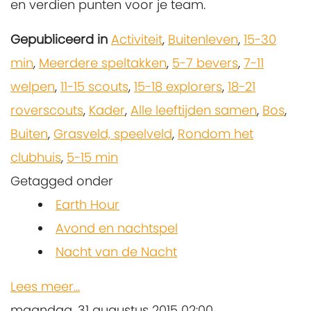
en verdien punten voor je team.
Gepubliceerd in
Activiteit
,
Buitenleven
,
15-30
min
,
Meerdere speltakken
,
5-7 bevers
,
7-11
welpen
,
11-15 scouts
,
15-18 explorers
,
18-21
roverscouts
,
Kader
,
Alle leeftijden samen
,
Bos
,
Buiten
,
Grasveld, speelveld
,
Rondom het
clubhuis
,
5-15 min
Getagged onder
Earth Hour
Avond en nachtspel
Nacht van de Nacht
Lees meer...
maandag, 31 augustus 2015 02:00