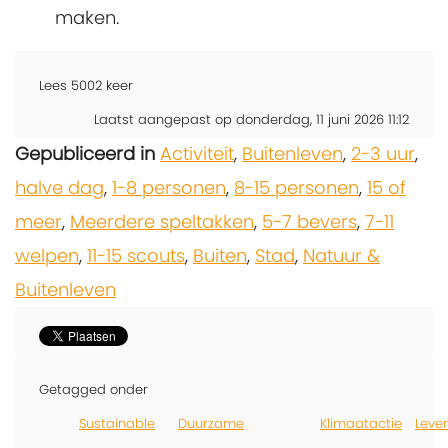
maken.
Lees
5002
keer
Laatst aangepast op donderdag, 11 juni 2026 11:12
Gepubliceerd in
Activiteit
,
Buitenleven
,
2-3 uur
,
halve dag
,
1-8 personen
,
8-15 personen
,
15 of
meer
,
Meerdere speltakken
,
5-7 bevers
,
7-11
welpen
,
11-15 scouts
,
Buiten
,
Stad
,
Natuur &
Buitenleven
Getagged onder
Sustainable
Duurzame
Klimaatactie
Leve