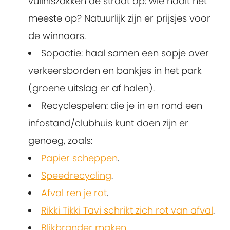
vuilniszakken de straat op: wie haalt het
meeste op? Natuurlijk zijn er prijsjes voor
de winnaars.
Sopactie: haal samen een sopje over
verkeersborden en bankjes in het park
(groene uitslag er af halen).
Recyclespelen: die je in en rond een
infostand/clubhuis kunt doen zijn er
genoeg, zoals:
Papier scheppen
.
Speedrecycling
.
Afval ren je rot
.
Rikki Tikki Tavi schrikt zich rot van afval
.
Blikbrander maken
.