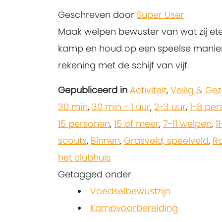
Geschreven door
Super User
Maak welpen bewuster van wat zij et
kamp en houd op een speelse manie
rekening met de schijf van vijf.
Gepubliceerd in
Activiteit
,
Veilig & Ge
30 min
,
30 min - 1 uur
,
2-3 uur
,
1-8 pe
15 personen
,
15 of meer
,
7-11 welpen
,
1
scouts
,
Binnen
,
Grasveld, speelveld
,
R
het clubhuis
Getagged onder
Voedselbewustzijn
Kampvoorbereiding