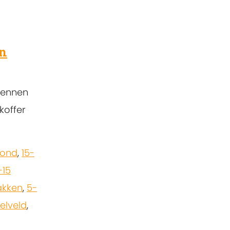
en
kennen
 koffer
zond
,
15-
-15
akken
,
5-
elveld
,