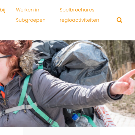
bij
Werken in
Spelbrochures
Subgroepen
regioactiviteiten