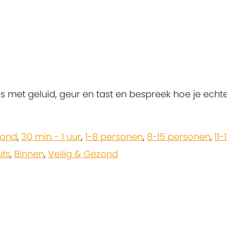
s met geluid, geur en tast en bespreek hoe je echt
zond
,
30 min - 1 uur
,
1-8 personen
,
8-15 personen
,
11-
uts
,
Binnen
,
Veilig & Gezond