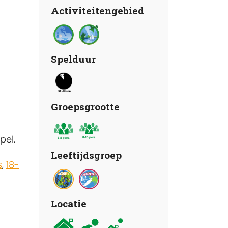
Activiteitengebied
Spelduur
Groepsgrootte
pel.
Leeftijdsgroep
s
,
18-
Locatie