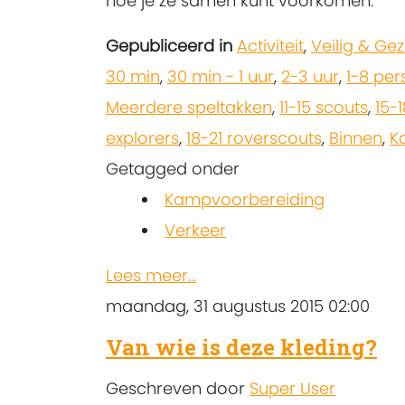
hoe je ze samen kunt voorkomen.
Gepubliceerd in
Activiteit
,
Veilig & Ge
30 min
,
30 min - 1 uur
,
2-3 uur
,
1-8 pe
Meerdere speltakken
,
11-15 scouts
,
15-1
explorers
,
18-21 roverscouts
,
Binnen
,
K
Getagged onder
Kampvoorbereiding
Verkeer
Lees meer...
maandag, 31 augustus 2015 02:00
Van wie is deze kleding?
Geschreven door
Super User