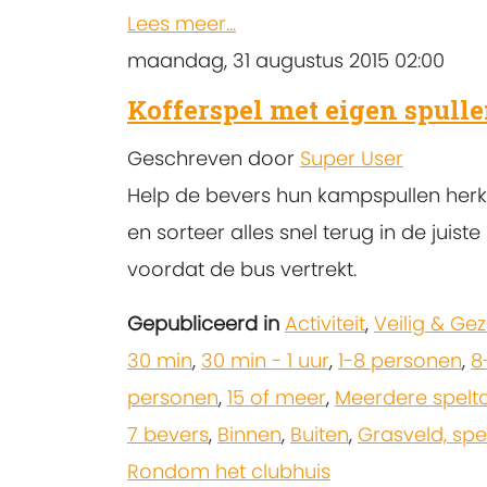
Lees meer...
maandag, 31 augustus 2015 02:00
Kofferspel met eigen spull
Geschreven door
Super User
Help de bevers hun kampspullen her
en sorteer alles snel terug in de juiste
voordat de bus vertrekt.
Gepubliceerd in
Activiteit
,
Veilig & Ge
30 min
,
30 min - 1 uur
,
1-8 personen
,
8
personen
,
15 of meer
,
Meerdere spelt
7 bevers
,
Binnen
,
Buiten
,
Grasveld, spe
Rondom het clubhuis