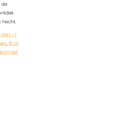
 de
ontdek
 hecht.
 min - 1
nen
,
15 of
dom het