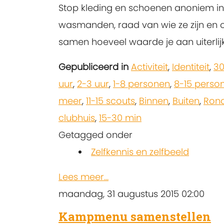
Stop kleding en schoenen anoniem in
wasmanden, raad van wie ze zijn en 
samen hoeveel waarde je aan uiterlijk
Gepubliceerd in
Activiteit
,
Identiteit
,
30
uur
,
2-3 uur
,
1-8 personen
,
8-15 perso
meer
,
11-15 scouts
,
Binnen
,
Buiten
,
Ron
clubhuis
,
15-30 min
Getagged onder
Zelfkennis en zelfbeeld
Lees meer...
maandag, 31 augustus 2015 02:00
Kampmenu samenstellen