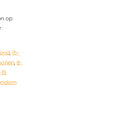
en op
r
zond
,
15-
rsonen
,
8-
1-15
ondom