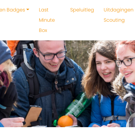
 en Badges
Last
Speluitleg
Uitdagingen 
Minute
Scouting
Box