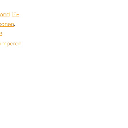
zond
,
15-
rsonen
,
8
amperen