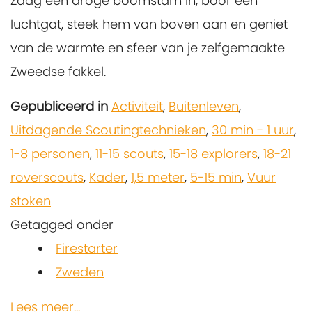
Zaag een droge boomstam in, boor een
luchtgat, steek hem van boven aan en geniet
van de warmte en sfeer van je zelfgemaakte
Zweedse fakkel.
Gepubliceerd in
Activiteit
,
Buitenleven
,
Uitdagende Scoutingtechnieken
,
30 min - 1 uur
,
1-8 personen
,
11-15 scouts
,
15-18 explorers
,
18-21
roverscouts
,
Kader
,
1,5 meter
,
5-15 min
,
Vuur
stoken
Getagged onder
Firestarter
Zweden
Lees meer...