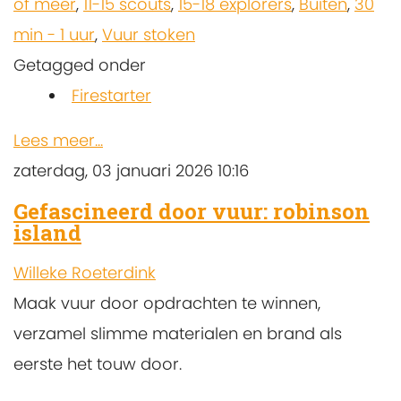
of meer
,
11-15 scouts
,
15-18 explorers
,
Buiten
,
30
min - 1 uur
,
Vuur stoken
Getagged onder
Firestarter
Lees meer...
zaterdag, 03 januari 2026 10:16
Gefascineerd door vuur: robinson
island
Willeke Roeterdink
Maak vuur door opdrachten te winnen,
verzamel slimme materialen en brand als
eerste het touw door.