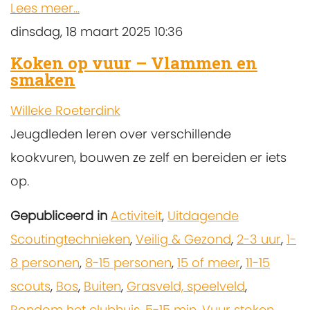
Lees meer...
dinsdag, 18 maart 2025 10:36
Koken op vuur – Vlammen en
smaken
Willeke Roeterdink
Jeugdleden leren over verschillende
kookvuren, bouwen ze zelf en bereiden er iets
op.
Gepubliceerd in
Activiteit
,
Uitdagende
Scoutingtechnieken
,
Veilig & Gezond
,
2-3 uur
,
1-
8 personen
,
8-15 personen
,
15 of meer
,
11-15
scouts
,
Bos
,
Buiten
,
Grasveld, speelveld
,
Rondom het clubhuis
,
5-15 min
,
Vuur stoken