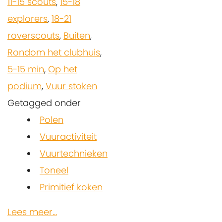
11-15 scouts
,
15-18
explorers
,
18-21
roverscouts
,
Buiten
,
Rondom het clubhuis
,
5-15 min
,
Op het
podium
,
Vuur stoken
Getagged onder
Polen
Vuuractiviteit
Vuurtechnieken
Toneel
Primitief koken
Lees meer...