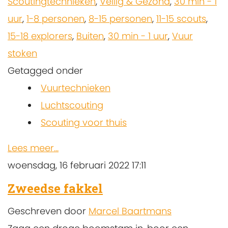
Scoutingtechnieken
,
Veilig & Gezond
,
30 min - 1
uur
,
1-8 personen
,
8-15 personen
,
11-15 scouts
,
15-18 explorers
,
Buiten
,
30 min - 1 uur
,
Vuur
stoken
Getagged onder
Vuurtechnieken
Luchtscouting
Scouting voor thuis
Lees meer...
woensdag, 16 februari 2022 17:11
Zweedse fakkel
Geschreven door
Marcel Baartmans