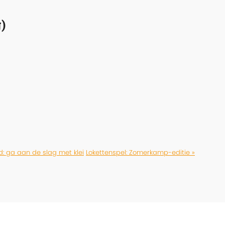
)
d: ga aan de slag met klei
Lokettenspel: Zomerkamp-editie »