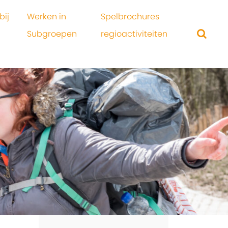
bij
Werken in
Spelbrochures
Subgroepen
regioactiviteiten