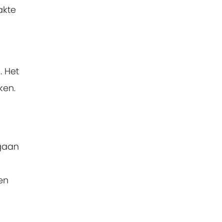
akte
. Het
ken.
mgaan
en