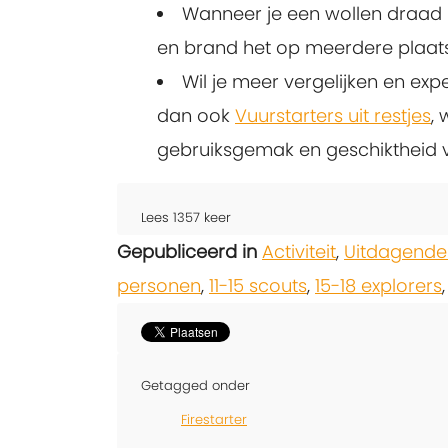
Wanneer je een wollen draad i
en brand het op meerdere plaatse
Wil je meer vergelijken en exp
dan ook
Vuurstarters uit restjes
,
gebruiksgemak en geschiktheid 
Lees
1357
keer
Gepubliceerd in
Activiteit
,
Uitdagende
personen
,
11-15 scouts
,
15-18 explorers
Getagged onder
Firestarter