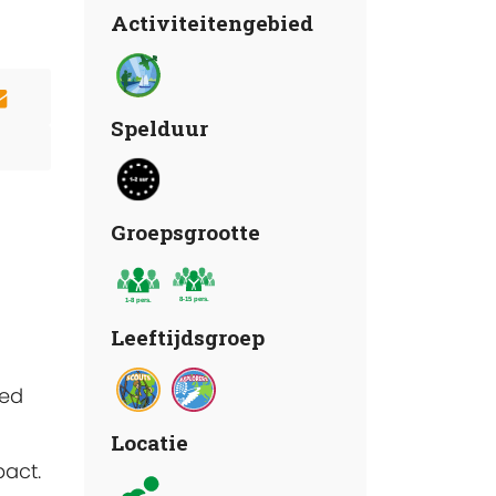
Activiteitengebied
Spelduur
Groepsgrootte
Leeftijdsgroep
oed
Locatie
pact.