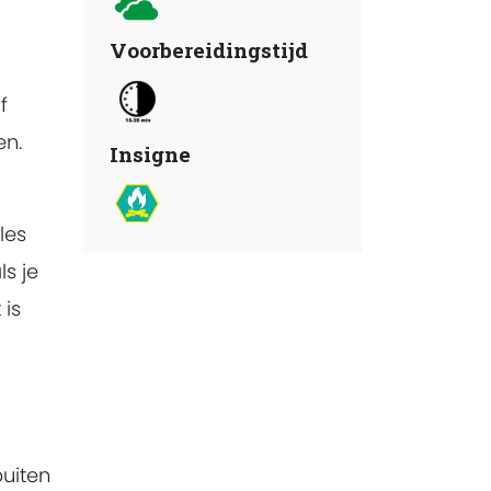
Voorbereidingstijd
f
en.
Insigne
les
ls je
 is
buiten