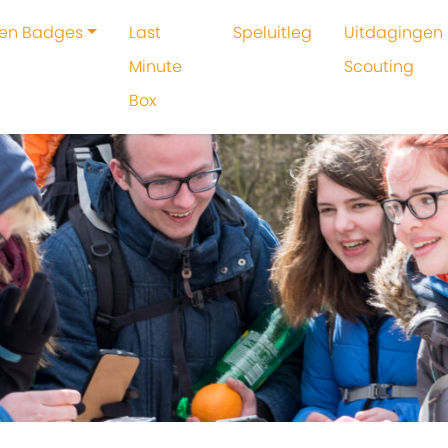
 en Badges
Last
Speluitleg
Uitdagingen 
Minute
Scouting
Box