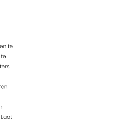
len te
 te
ters
ren
n
 Laat