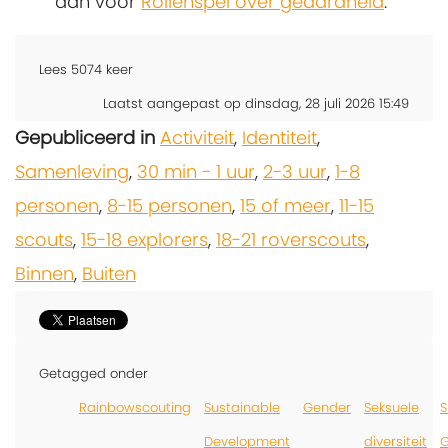
dan voor
Rollenspel over geaardheid
.
Lees
5074
keer
Laatst aangepast op dinsdag, 28 juli 2026 15:49
Gepubliceerd in
Activiteit
,
Identiteit
,
Samenleving
,
30 min - 1 uur
,
2-3 uur
,
1-8
personen
,
8-15 personen
,
15 of meer
,
11-15
scouts
,
15-18 explorers
,
18-21 roverscouts
,
Binnen
,
Buiten
Getagged onder
Rainbowscouting
Sustainable
Gender
Seksuele
S
Development
diversiteit