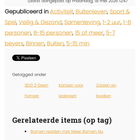
Laatst aangepast op maandag, 18 mei 2026 12:47
Gepubliceerd in
Activiteit
,
Buitenleven
,
Sport &
Spel
,
Veilig & Gezond
,
Samenleving
,
1-2 uur
,
1-8
personen
,
8-15 personen
,
15 of meer
,
5-7
bevers
,
Binnen
,
Buiten
,
5-15 min
Getagged onder
SDG 2 Geen
Kansen voor
Zaaien en
honger
iedereen
kweken
Gerelateerde items (op tag)
Bomen redden met Meer Bomen Nu