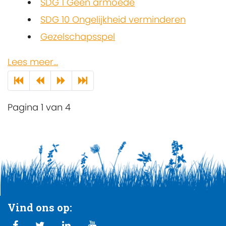
SDG 1 Geen armoede
SDG 10 Ongelijkheid verminderen
Gezelschapsspel
Lees meer...
Pagina 1 van 4
Vind ons op: