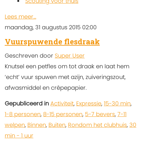
Scouting voor thuis
Lees meer...
maandag, 31 augustus 2015 02:00
Vuurspuwende flesdraak
Geschreven door
Super User
Knutsel een petfles om tot draak en laat hem
‘echt’ vuur spuwen met azijn, zuiveringszout,
afwasmiddel en crêpepapier.
Gepubliceerd in
Activiteit
,
Expressie
,
15-30 min
,
1-8 personen
,
8-15 personen
,
5-7 bevers
,
7-11
welpen
,
Binnen
,
Buiten
,
Rondom het clubhuis
,
30
min - 1 uur