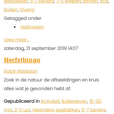
speltakken
,
5-7 bevers
,
7-11 welpen
,
Binnen
,
Bos
,
Buiten
,
Overig
Getagged onder
Halloween
Lees meer...
zaterdag, 21 september 2019 14:07
Herfstbingo
Robin Bastiaan
Zoek in de natuur de afbeeldingen en kruis
alles wat je gevonden hebt af.
Gepubliceerd in
Activiteit
,
Buitenleven
,
15-30
min
,
2-3 uur
,
Meerdere speltakken
,
5-7 bevers
,