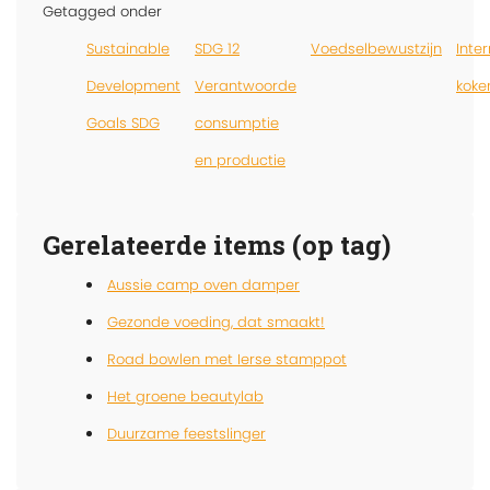
Getagged onder
Sustainable
SDG 12
Voedselbewustzijn
Inte
Development
Verantwoorde
koke
Goals SDG
consumptie
en productie
Gerelateerde items (op tag)
Aussie camp oven damper
Gezonde voeding, dat smaakt!
Road bowlen met Ierse stamppot
Het groene beautylab
Duurzame feestslinger