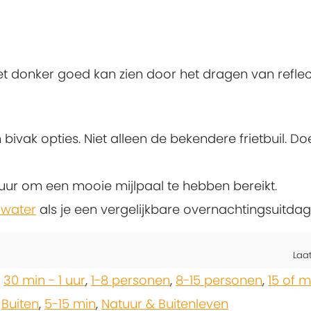
het donker goed kan zien door het dragen van refle
 bivak opties. Niet alleen de bekendere frietbuil. 
 uur om een mooie mijlpaal te hebben bereikt.
 water
als je een vergelijkbare overnachtingsuitdag
Laa
,
30 min - 1 uur
,
1-8 personen
,
8-15 personen
,
15 of 
,
Buiten
,
5-15 min
,
Natuur & Buitenleven