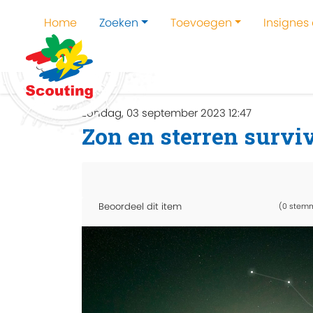
Home
Zoeken
Toevoegen
Insignes
Home
Zoeken
Kampen en kampthema's z
zondag, 03 september 2023 12:47
Zon en sterren survi
Beoordeel dit item
(0 stem