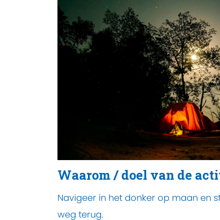
Waarom / doel van de acti
Navigeer in het donker op maan en s
weg terug.