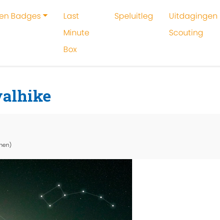
 en Badges
Last
Speluitleg
Uitdagingen 
Minute
Scouting
Box
oeken
Activiteit
Zon en sterren survivalhike
valhike
men)