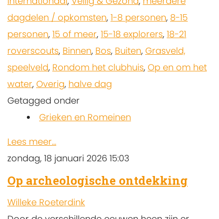
Internationaal
,
Veilig & Gezond
,
meerdere
dagdelen / opkomsten
,
1-8 personen
,
8-15
personen
,
15 of meer
,
15-18 explorers
,
18-21
roverscouts
,
Binnen
,
Bos
,
Buiten
,
Grasveld,
speelveld
,
Rondom het clubhuis
,
Op en om het
water
,
Overig
,
halve dag
Getagged onder
Grieken en Romeinen
Lees meer...
zondag, 18 januari 2026 15:03
Op archeologische ontdekking
Willeke Roeterdink
Door de verschillende eeuwen heen zijn er