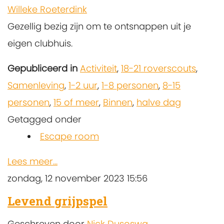
Willeke Roeterdink
Gezellig bezig zijn om te ontsnappen uit je
eigen clubhuis.
Gepubliceerd in
Activiteit
,
18-21 roverscouts
,
Samenleving
,
1-2 uur
,
1-8 personen
,
8-15
personen
,
15 of meer
,
Binnen
,
halve dag
Getagged onder
Escape room
Lees meer...
zondag, 12 november 2023 15:56
Levend grijpspel
Geschreven door
Nick Dusoswa