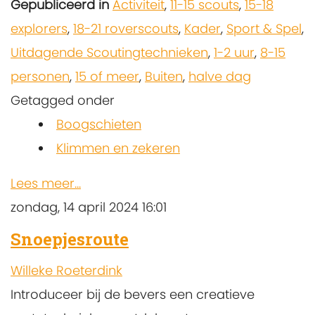
Gepubliceerd in
Activiteit
,
11-15 scouts
,
15-18
explorers
,
18-21 roverscouts
,
Kader
,
Sport & Spel
,
Uitdagende Scoutingtechnieken
,
1-2 uur
,
8-15
personen
,
15 of meer
,
Buiten
,
halve dag
Getagged onder
Boogschieten
Klimmen en zekeren
Lees meer...
zondag, 14 april 2024 16:01
Snoepjesroute
Willeke Roeterdink
Introduceer bij de bevers een creatieve