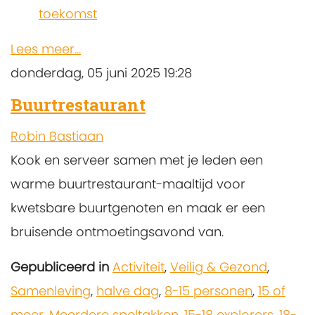
toekomst
Lees meer...
donderdag, 05 juni 2025 19:28
Buurtrestaurant
Robin Bastiaan
Kook en serveer samen met je leden een
warme buurtrestaurant-maaltijd voor
kwetsbare buurtgenoten en maak er een
bruisende ontmoetingsavond van.
Gepubliceerd in
Activiteit
,
Veilig & Gezond
,
Samenleving
,
halve dag
,
8-15 personen
,
15 of
meer
,
Meerdere speltakken
,
15-18 explorers
,
18-