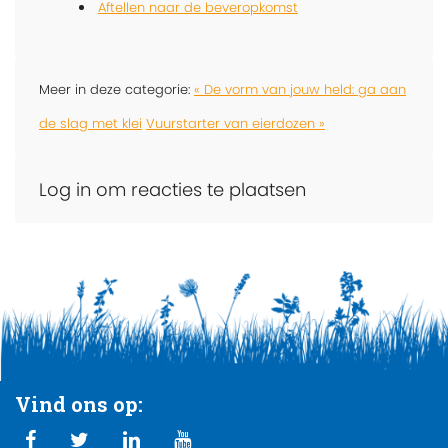
Aftellen naar de beveropkomst
Meer in deze categorie:
« De vorm van jouw held: ga aan
de slag met klei
Vuurstarter van eierdozen »
Log in om reacties te plaatsen
Vind ons op: