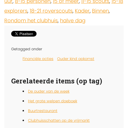
uur
,
8-15 personen
,
15 of meer
,
11-15 scouts
,
15-18
explorers
,
18-21 roverscouts
,
Kader
,
Binnen
,
Rondom het clubhuis
,
halve dag
Getagged onder
Financiële acties
Ouder kind opkomst
Gerelateerde items (op tag)
De ouder van de week
Het grote welpen doeboek
Buurtrestaurant
Clubhuisschatten op de vrijmarkt